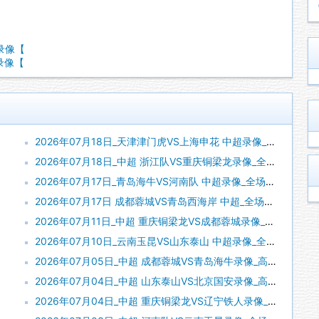
场录像【
场录像【
2026年07月18日_天津津门虎VS上海申花 中超录像_高清录像【全场回放】
2026年07月18日_中超 浙江队VS重庆铜梁龙录像_全场录像【视频集锦】
2026年07月17日_青岛海牛VS河南队 中超录像_全场录像【高清回放】
2026年07月17日 成都蓉城VS青岛西海岸 中超_全场录像【全场回放】
2026年07月11日_中超 重庆铜梁龙VS成都蓉城录像_全场录像【高清回放】
2026年07月10日_云南玉昆VS山东泰山 中超录像_全场录像【视频集锦】
2026年07月05日_中超 成都蓉城VS青岛海牛录像_高清录像【全场回放】
2026年07月04日_中超 山东泰山VS北京国安录像_高清录像【全场回放】
2026年07月04日_中超 重庆铜梁龙VS辽宁铁人录像_全场录像【高清回放】