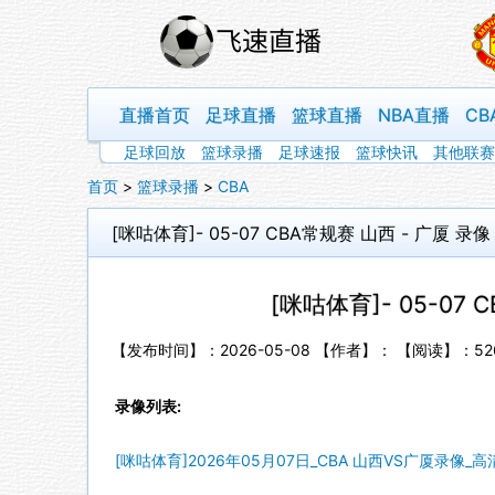
直播首页
足球直播
篮球直播
NBA直播
CB
足球回放
篮球录播
足球速报
篮球快讯
其他联赛
首页
>
篮球录播
>
CBA
[咪咕体育]- 05-07 CBA常规赛 山西 - 广厦 录像
[咪咕体育]- 05-07 
【发布时间】：2026-05-08 【作者】： 【阅读】：
52
录像列表:
[咪咕体育]2026年05月07日_CBA 山西VS广厦录像