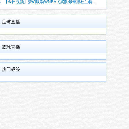
【今日视频】梦幻联动WNBA飞翼队佩奇跟杜兰特一同训练~
足球直播
篮球直播
热门标签