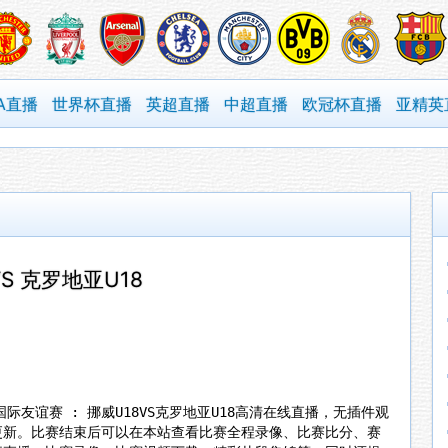
A直播
世界杯直播
英超直播
中超直播
欧冠杯直播
亚精英
VS 克罗地亚U18
分，国际友谊赛 : 挪威U18VS克罗地亚U18高清在线直播，无插件观
更新。比赛结束后可以在本站查看比赛全程录像、比赛比分、赛