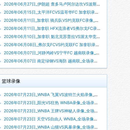
2026年06月27日_伊朗超 查多马卢阿尔达坎VS波斯波利斯录像_全场录像【视频集锦】
2026年06月15日_太平洋FCVS温哥华FC 加拿职录像_高清录像【全场回放】
2026年06月11日_加拿职 骑兵队VS约克联FC录像_全场录像【全场回放】
2026年06月11日_加拿职 HFX流浪者VS弗尔戈FC录像_全场录像【全场回放】
2026年06月10日_加拿职 魁北克苏普拉VS渥太华竞技录像_高清录像【全场回放】
2026年06月08日_弗尔戈FCVS约克联FC 加拿职录像_全场录像【全场回放】
2026年06月07日_河静鸿岭VS宁平FC 越南联录像_全场录像【视频集锦】
2026年06月07日 南定绿钢VS海防 越南联_全场录像【视频集锦】
篮球录像
2026年07月23日_WNBA 飞翼VS波特兰火焰录像_全场录像【高清回放】
2026年07月23日_阳光VS狂热 WNBA录像_全场录像【高清回放】
2026年07月23日_WNBA 王牌VS神秘人录像_全场录像【视频集锦】
2026年07月23日 天空VS自由人 WNBA_全场录像【全场回放】
2026年07月23日_WNBA 山猫VS风暴录像_全场录像【视频集锦】