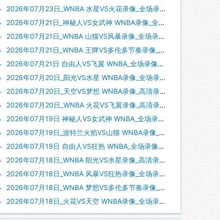
2026年07月23日_WNBA 水星VS火花录像_全场录像【全场回放】
2026年07月21日_神秘人VS女武神 WNBA录像_全场录像【视频集锦】
2026年07月21日_WNBA 山猫VS风暴录像_全场录像【高清回放】
2026年07月21日_WNBA 王牌VS多伦多节奏录像_全场录像【高清回放】
2026年07月21日 自由人VS飞翼 WNBA_全场录像【全场回放】
2026年07月20日_阳光VS水星 WNBA录像_全场录像【高清回放】
2026年07月20日_天空VS梦想 WNBA录像_高清录像【全场回放】
2026年07月20日_WNBA 火花VS飞翼录像_高清录像【全场回放】
2026年07月19日 神秘人VS女武神 WNBA_全场录像【全场回放】
2026年07月19日_波特兰火焰VS山猫 WNBA录像_高清录像【全场回放】
2026年07月19日 自由人VS狂热 WNBA_全场录像【全场回放】
2026年07月18日_WNBA 阳光VS水星录像_高清录像【全场回放】
2026年07月18日_WNBA 风暴VS狂热录像_全场录像【视频集锦】
2026年07月18日_WNBA 梦想VS多伦多节奏录像_全场录像【高清回放】
2026年07月18日_火花VS天空 WNBA录像_全场录像【高清回放】