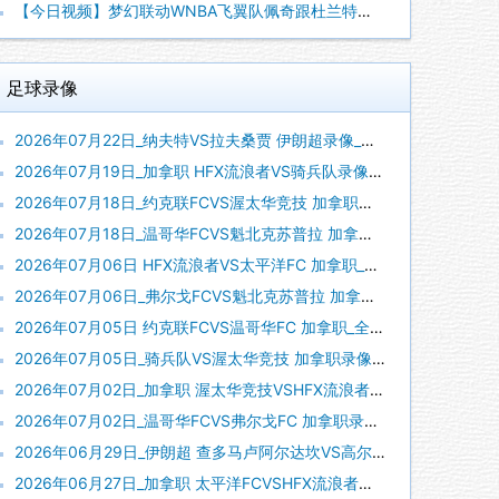
【今日视频】梦幻联动WNBA飞翼队佩奇跟杜兰特一同训练~
足球录像
2026年07月22日_纳夫特VS拉夫桑贾 伊朗超录像_高清录像【全场回放】
2026年07月19日_加拿职 HFX流浪者VS骑兵队录像_全场录像【视频集锦】
2026年07月18日_约克联FCVS渥太华竞技 加拿职录像_高清录像【全场回放】
2026年07月18日_温哥华FCVS魁北克苏普拉 加拿职录像_高清录像【全场回放】
2026年07月06日 HFX流浪者VS太平洋FC 加拿职_全场录像【全场回放】
2026年07月06日_弗尔戈FCVS魁北克苏普拉 加拿职录像_高清录像【全场回放】
2026年07月05日 约克联FCVS温哥华FC 加拿职_全场录像【视频集锦】
2026年07月05日_骑兵队VS渥太华竞技 加拿职录像_高清录像【全场回放】
2026年07月02日_加拿职 渥太华竞技VSHFX流浪者录像_高清录像【全场回放】
2026年07月02日_温哥华FCVS弗尔戈FC 加拿职录像_高清录像【全场回放】
2026年06月29日_伊朗超 查多马卢阿尔达坎VS高尔高赫录像_全场录像【全场回放】
2026年06月27日_加拿职 太平洋FCVSHFX流浪者录像_全场录像【高清回放】