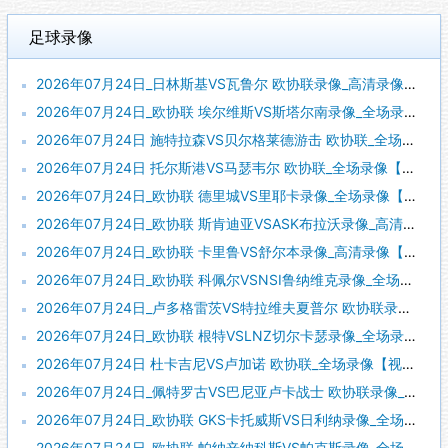
足球录像
2026年07月24日_日林斯基VS瓦鲁尔 欧协联录像_高清录像【全场回放】
2026年07月24日_欧协联 埃尔维斯VS斯塔尔南录像_全场录像【全场回放】
2026年07月24日 施特拉森VS贝尔格莱德游击 欧协联_全场录像【视频集锦】
2026年07月24日 托尔斯港VS马瑟韦尔 欧协联_全场录像【视频集锦】
2026年07月24日_欧协联 德里城VS里耶卡录像_全场录像【高清回放】
2026年07月24日_欧协联 斯肯迪亚VSASK布拉沃录像_高清录像【全场回放】
2026年07月24日_欧协联 卡里鲁VS舒尔本录像_高清录像【全场回放】
2026年07月24日_欧协联 科佩尔VSNSI鲁纳维克录像_全场录像【全场回放】
2026年07月24日_卢多格雷茨VS特拉维夫夏普尔 欧协联录像_全场录像【高清回放】
2026年07月24日_欧协联 根特VSLNZ切尔卡瑟录像_全场录像【全场回放】
2026年07月24日 杜卡吉尼VS卢加诺 欧协联_全场录像【视频集锦】
2026年07月24日_佩特罗古VS巴尼亚卢卡战士 欧协联录像_全场录像【高清回放】
2026年07月24日_欧协联 GKS卡托威斯VS日利纳录像_全场录像【全场回放】
2026年07月24日_欧协联 帕纳辛纳科斯VS帕克斯录像_全场录像【高清回放】