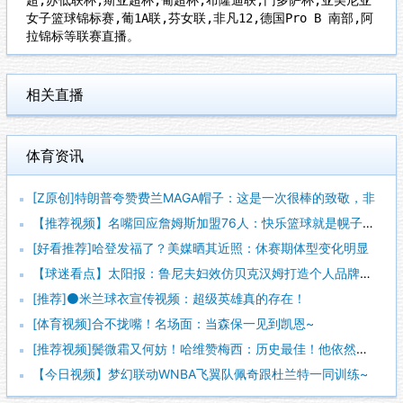
女子篮球锦标赛,葡1A联,芬女联,非凡12,德国Pro B 南部,阿
拉锦标等联赛直播。
相关直播
体育资讯
[Z原创]特朗普夸赞费兰MAGA帽子：这是一次很棒的致敬，非
【推荐视频】名嘴回应詹姆斯加盟76人：快乐篮球就是幌子，真正
[好看推荐]哈登发福了？美媒晒其近照：休赛期体型变化明显
【球迷看点】太阳报：鲁尼夫妇效仿贝克汉姆打造个人品牌，科琳身
[推荐]⚫米兰球衣宣传视频：超级英雄真的存在！
[体育视频]合不拢嘴！名场面：当森保一见到凯恩~
[推荐视频]鬓微霜又何妨！哈维赞梅西：历史最佳！他依然能在球
【今日视频】梦幻联动WNBA飞翼队佩奇跟杜兰特一同训练~