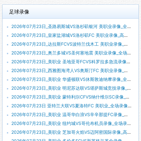
足球录像
2026年07月23日_圣路易斯城VS洛杉矶银河 美职业录像_全场录像【高清回放】
2026年07月23日_皇家盐湖城VS洛杉矶FC 美职业录像_高清录像【全场回放】
2026年07月23日_达拉斯FCVS波特兰伐木工 美职业录像_全场录像【高清回放】
2026年07月23日_奥兰多城VS圣何塞地震 美职业录像_全场录像【全场回放】
2026年07月23日_美职业 圣地亚哥FCVS科罗拉多急流录像_高清录像【全场回放】
2026年07月23日_西雅图海湾人VS奥斯汀FC 美职业录像_高清录像【全场回放】
2026年07月23日_美职业 华盛顿联VS休斯敦迪纳摩录像_全场录像【全场回放】
2026年07月23日_美职业 明尼苏达联VS堪萨斯城竞技录像_高清录像【全场回放】
2026年07月23日_美职业 蒙特利尔CFVS纳什维尔SC录像_高清录像【全场回放】
2026年07月23日 亚特兰大联VS夏洛特FC 美职业_全场录像【全场回放】
2026年07月23日_美职业 温哥华白浪VS辛辛那提FC录像_全场录像【高清回放】
2026年07月23日_美职业 纽约城VS哥伦布机员录像_全场录像【全场回放】
2026年07月23日_美职业 芝加哥火焰VS迈阿密国际录像_高清录像【全场回放】
2026年07月23日_美职业 多伦多FCVS新英格兰革命录像_全场录像【高清回放】