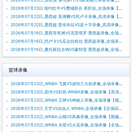
2026年07月23日 纽约红牛VS费城联合 美职业_全场录像【全场回放】
2026年07月22日_墨西超 美洲狮VS托卢卡录像_高清录像【全场回放】
2026年07月22日_墨西超 普埃布拉VS蓝十字录像_高清录像【全场回放】
2026年07月19日_墨西哥美洲VS克雷塔罗 墨西超录像_全场录像【高清回放】
2026年07月19日_托卢卡VS瓜达拉哈拉 墨西超录像_全场录像【全场回放】
2026年07月19日_桑托斯拉古纳VS蒙特雷 墨西超录像_全场录像【高清回放】
篮球录像
2026年07月23日_WNBA 飞翼VS波特兰火焰录像_全场录像【高清回放】
2026年07月23日_阳光VS狂热 WNBA录像_全场录像【高清回放】
2026年07月23日_WNBA 王牌VS神秘人录像_全场录像【视频集锦】
2026年07月23日 天空VS自由人 WNBA_全场录像【全场回放】
2026年07月23日_WNBA 山猫VS风暴录像_全场录像【视频集锦】
2026年07月23日_WNBA 水星VS火花录像_全场录像【全场回放】