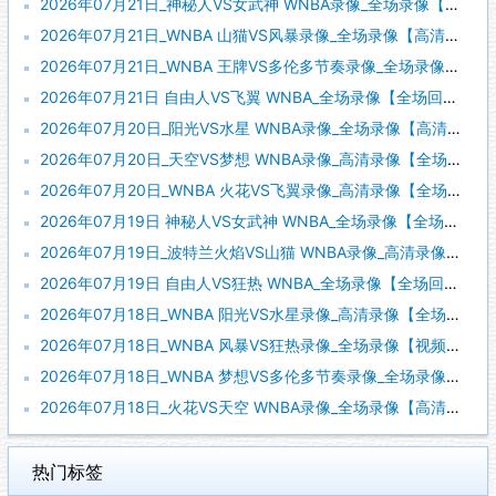
2026年07月21日_神秘人VS女武神 WNBA录像_全场录像【视频集锦】
2026年07月21日_WNBA 山猫VS风暴录像_全场录像【高清回放】
2026年07月21日_WNBA 王牌VS多伦多节奏录像_全场录像【高清回放】
2026年07月21日 自由人VS飞翼 WNBA_全场录像【全场回放】
2026年07月20日_阳光VS水星 WNBA录像_全场录像【高清回放】
2026年07月20日_天空VS梦想 WNBA录像_高清录像【全场回放】
2026年07月20日_WNBA 火花VS飞翼录像_高清录像【全场回放】
2026年07月19日 神秘人VS女武神 WNBA_全场录像【全场回放】
2026年07月19日_波特兰火焰VS山猫 WNBA录像_高清录像【全场回放】
2026年07月19日 自由人VS狂热 WNBA_全场录像【全场回放】
2026年07月18日_WNBA 阳光VS水星录像_高清录像【全场回放】
2026年07月18日_WNBA 风暴VS狂热录像_全场录像【视频集锦】
2026年07月18日_WNBA 梦想VS多伦多节奏录像_全场录像【高清回放】
2026年07月18日_火花VS天空 WNBA录像_全场录像【高清回放】
热门标签