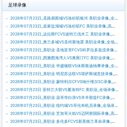
足球录像
2026年07月23日_圣路易斯城VS洛杉矶银河 美职业录像_全场录像【高清回放】
2026年07月23日_皇家盐湖城VS洛杉矶FC 美职业录像_高清录像【全场回放】
2026年07月23日_达拉斯FCVS波特兰伐木工 美职业录像_全场录像【高清回放】
2026年07月23日_奥兰多城VS圣何塞地震 美职业录像_全场录像【全场回放】
2026年07月23日_美职业 圣地亚哥FCVS科罗拉多急流录像_高清录像【全场回放】
2026年07月23日_西雅图海湾人VS奥斯汀FC 美职业录像_高清录像【全场回放】
2026年07月23日_美职业 华盛顿联VS休斯敦迪纳摩录像_全场录像【全场回放】
2026年07月23日_美职业 明尼苏达联VS堪萨斯城竞技录像_高清录像【全场回放】
2026年07月23日_美职业 蒙特利尔CFVS纳什维尔SC录像_高清录像【全场回放】
2026年07月23日 亚特兰大联VS夏洛特FC 美职业_全场录像【全场回放】
2026年07月23日_美职业 温哥华白浪VS辛辛那提FC录像_全场录像【高清回放】
2026年07月23日_美职业 纽约城VS哥伦布机员录像_全场录像【全场回放】
2026年07月23日_美职业 芝加哥火焰VS迈阿密国际录像_高清录像【全场回放】
2026年07月23日_美职业 多伦多FCVS新英格兰革命录像_全场录像【高清回放】