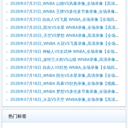
2026年07月21日_WNBA 山猫VS风暴录像_全场录像【高清回放】
2026年07月21日_WNBA 王牌VS多伦多节奏录像_全场录像【高清回放】
2026年07月21日 自由人VS飞翼 WNBA_全场录像【全场回放】
2026年07月20日_阳光VS水星 WNBA录像_全场录像【高清回放】
2026年07月20日_天空VS梦想 WNBA录像_高清录像【全场回放】
2026年07月20日_WNBA 火花VS飞翼录像_高清录像【全场回放】
2026年07月19日 神秘人VS女武神 WNBA_全场录像【全场回放】
2026年07月19日_波特兰火焰VS山猫 WNBA录像_高清录像【全场回放】
2026年07月19日 自由人VS狂热 WNBA_全场录像【全场回放】
2026年07月18日_WNBA 阳光VS水星录像_高清录像【全场回放】
2026年07月18日_WNBA 风暴VS狂热录像_全场录像【视频集锦】
2026年07月18日_WNBA 梦想VS多伦多节奏录像_全场录像【高清回放】
2026年07月18日_火花VS天空 WNBA录像_全场录像【高清回放】
热门标签