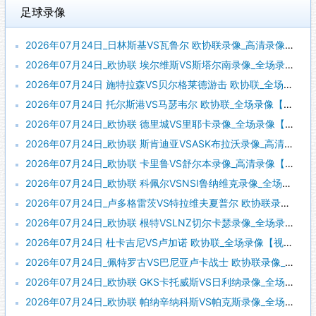
足球录像
2026年07月24日_日林斯基VS瓦鲁尔 欧协联录像_高清录像【全场回放】
2026年07月24日_欧协联 埃尔维斯VS斯塔尔南录像_全场录像【全场回放】
2026年07月24日 施特拉森VS贝尔格莱德游击 欧协联_全场录像【视频集锦】
2026年07月24日 托尔斯港VS马瑟韦尔 欧协联_全场录像【视频集锦】
2026年07月24日_欧协联 德里城VS里耶卡录像_全场录像【高清回放】
2026年07月24日_欧协联 斯肯迪亚VSASK布拉沃录像_高清录像【全场回放】
2026年07月24日_欧协联 卡里鲁VS舒尔本录像_高清录像【全场回放】
2026年07月24日_欧协联 科佩尔VSNSI鲁纳维克录像_全场录像【全场回放】
2026年07月24日_卢多格雷茨VS特拉维夫夏普尔 欧协联录像_全场录像【高清回放】
2026年07月24日_欧协联 根特VSLNZ切尔卡瑟录像_全场录像【全场回放】
2026年07月24日 杜卡吉尼VS卢加诺 欧协联_全场录像【视频集锦】
2026年07月24日_佩特罗古VS巴尼亚卢卡战士 欧协联录像_全场录像【高清回放】
2026年07月24日_欧协联 GKS卡托威斯VS日利纳录像_全场录像【全场回放】
2026年07月24日_欧协联 帕纳辛纳科斯VS帕克斯录像_全场录像【高清回放】