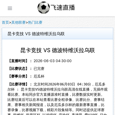
展开菜单
首页
>
其他联赛
>
热门比赛
昆卡竞技 VS 德波特维沃拉乌联
昆卡竞技 VS 德波特维沃拉乌联
【直播时间】：
2026-06-03 04:30:00
【比赛状态】：
已完赛
【赛事分类】：
厄瓜杯
【比赛详情】：
北京时间2026年06月03日 04:30分，厄瓜多
尔杯 : 昆卡竞技VS德波特维沃拉乌联高清在线直播，无插件观
看比赛。本站同步官方直播源准时直播，比赛数据实时更新。
比赛结束后可以在本站查看比赛全程录像、比赛比分、赛事结
果、赛事相关新闻报道，以及厄瓜多尔杯的最新赛事直播，比
赛录像，比赛视频下载，精彩片段集锦等。同时还提供足球赛
事,巴维杯,巴里区杯,以超级杯,亚协杯,香港甲,爱U19杯,日女