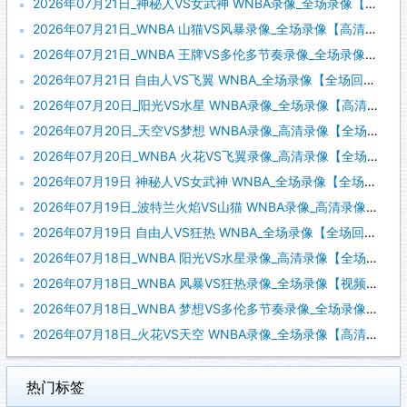
2026年07月21日_神秘人VS女武神 WNBA录像_全场录像【视频集锦】
2026年07月21日_WNBA 山猫VS风暴录像_全场录像【高清回放】
2026年07月21日_WNBA 王牌VS多伦多节奏录像_全场录像【高清回放】
2026年07月21日 自由人VS飞翼 WNBA_全场录像【全场回放】
2026年07月20日_阳光VS水星 WNBA录像_全场录像【高清回放】
2026年07月20日_天空VS梦想 WNBA录像_高清录像【全场回放】
2026年07月20日_WNBA 火花VS飞翼录像_高清录像【全场回放】
2026年07月19日 神秘人VS女武神 WNBA_全场录像【全场回放】
2026年07月19日_波特兰火焰VS山猫 WNBA录像_高清录像【全场回放】
2026年07月19日 自由人VS狂热 WNBA_全场录像【全场回放】
2026年07月18日_WNBA 阳光VS水星录像_高清录像【全场回放】
2026年07月18日_WNBA 风暴VS狂热录像_全场录像【视频集锦】
2026年07月18日_WNBA 梦想VS多伦多节奏录像_全场录像【高清回放】
2026年07月18日_火花VS天空 WNBA录像_全场录像【高清回放】
热门标签