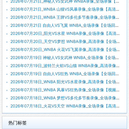
2026年07月21日_神秘人VS女武神 WNBA录像_全场录像【视频集锦】
2026年07月21日_WNBA 山猫VS风暴录像_全场录像【高清回放】
2026年07月21日_WNBA 王牌VS多伦多节奏录像_全场录像【高清回放】
2026年07月21日 自由人VS飞翼 WNBA_全场录像【全场回放】
2026年07月20日_阳光VS水星 WNBA录像_全场录像【高清回放】
2026年07月20日_天空VS梦想 WNBA录像_高清录像【全场回放】
2026年07月20日_WNBA 火花VS飞翼录像_高清录像【全场回放】
2026年07月19日 神秘人VS女武神 WNBA_全场录像【全场回放】
2026年07月19日_波特兰火焰VS山猫 WNBA录像_高清录像【全场回放】
2026年07月19日 自由人VS狂热 WNBA_全场录像【全场回放】
2026年07月18日_WNBA 阳光VS水星录像_高清录像【全场回放】
2026年07月18日_WNBA 风暴VS狂热录像_全场录像【视频集锦】
2026年07月18日_WNBA 梦想VS多伦多节奏录像_全场录像【高清回放】
2026年07月18日_火花VS天空 WNBA录像_全场录像【高清回放】
热门标签