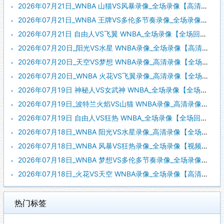
2026年07月21日_WNBA 山猫VS风暴录像_全场录像【高清回放】
2026年07月21日_WNBA 王牌VS多伦多节奏录像_全场录像【高清回放】
2026年07月21日 自由人VS飞翼 WNBA_全场录像【全场回放】
2026年07月20日_阳光VS水星 WNBA录像_全场录像【高清回放】
2026年07月20日_天空VS梦想 WNBA录像_高清录像【全场回放】
2026年07月20日_WNBA 火花VS飞翼录像_高清录像【全场回放】
2026年07月19日 神秘人VS女武神 WNBA_全场录像【全场回放】
2026年07月19日_波特兰火焰VS山猫 WNBA录像_高清录像【全场回放】
2026年07月19日 自由人VS狂热 WNBA_全场录像【全场回放】
2026年07月18日_WNBA 阳光VS水星录像_高清录像【全场回放】
2026年07月18日_WNBA 风暴VS狂热录像_全场录像【视频集锦】
2026年07月18日_WNBA 梦想VS多伦多节奏录像_全场录像【高清回放】
2026年07月18日_火花VS天空 WNBA录像_全场录像【高清回放】
热门标签