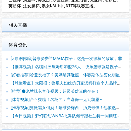
英超杯,法女超杯,澳女NBL1中,NIT等联赛直播。
相关直播
体育资讯
[Z原创]特朗普夸赞费兰MAGA帽子：这是一次很棒的致敬，非
【推荐视频】名嘴回应詹姆斯加盟76人：快乐篮球就是幌子，真正
[好看推荐]哈登发福了？美媒晒其近照：休赛期体型变化明显
【球迷看点】太阳报：鲁尼夫妇效仿贝克汉姆打造个人品牌，科琳身
[推荐]⚫米兰球衣宣传视频：超级英雄真的存在！
[体育视频]合不拢嘴！名场面：当森保一见到凯恩~
[推荐视频]鬓微霜又何妨！哈维赞梅西：历史最佳！他依然能在球
【今日视频】梦幻联动WNBA飞翼队佩奇跟杜兰特一同训练~