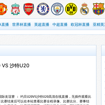
A直播
世界杯直播
英超直播
中超直播
欧冠杯直播
亚精英
 VS 沙特U20
分，国际友谊赛 : 约旦U20VS沙特U20高清在线直播，无插件观看比
。比赛结束后可以在本站查看比赛全程录像、比赛比分、赛事结