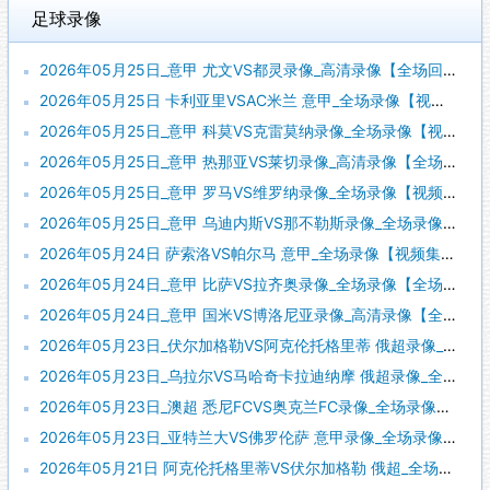
足球录像
2026年05月25日_意甲 尤文VS都灵录像_高清录像【全场回放】
2026年05月25日 卡利亚里VSAC米兰 意甲_全场录像【视频集锦】
2026年05月25日_意甲 科莫VS克雷莫纳录像_全场录像【视频集锦】
2026年05月25日_意甲 热那亚VS莱切录像_高清录像【全场回放】
2026年05月25日_意甲 罗马VS维罗纳录像_全场录像【视频集锦】
2026年05月25日_意甲 乌迪内斯VS那不勒斯录像_全场录像【高清回放】
2026年05月24日 萨索洛VS帕尔马 意甲_全场录像【视频集锦】
2026年05月24日_意甲 比萨VS拉齐奥录像_全场录像【全场回放】
2026年05月24日_意甲 国米VS博洛尼亚录像_高清录像【全场回放】
2026年05月23日_伏尔加格勒VS阿克伦托格里蒂 俄超录像_全场录像【视频集锦】
2026年05月23日_乌拉尔VS马哈奇卡拉迪纳摩 俄超录像_全场录像【视频集锦】
2026年05月23日_澳超 悉尼FCVS奥克兰FC录像_全场录像【全场回放】
2026年05月23日_亚特兰大VS佛罗伦萨 意甲录像_全场录像【视频集锦】
2026年05月21日 阿克伦托格里蒂VS伏尔加格勒 俄超_全场录像【全场回放】