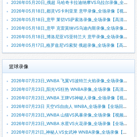
2026年05月20日_俄超 马哈奇卡拉迪纳摩VS乌拉尔录像_全场录像【全场回放】
2026年05月18日_都灵VS卡利亚里 意甲录像_全场录像【视频集锦】
2026年05月18日_意甲 莱切VS萨索洛录像_全场录像【高清回放】
2026年05月18日_意甲 克雷莫纳VS乌迪内斯录像_全场录像【全场回放】
2026年05月18日_博洛尼亚VS亚特兰大 意甲录像_全场录像【全场回放】
2026年05月17日_格罗兹尼VS索契 俄超录像_全场录像【高清回放】
篮球录像
2026年07月23日_WNBA 飞翼VS波特兰火焰录像_全场录像【高清回放】
2026年07月23日_阳光VS狂热 WNBA录像_全场录像【高清回放】
2026年07月23日_WNBA 王牌VS神秘人录像_全场录像【视频集锦】
2026年07月23日 天空VS自由人 WNBA_全场录像【全场回放】
2026年07月23日_WNBA 山猫VS风暴录像_全场录像【视频集锦】
2026年07月23日_WNBA 水星VS火花录像_全场录像【全场回放】
2026年07月21日_神秘人VS女武神 WNBA录像_全场录像【视频集锦】