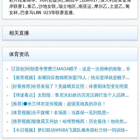
岸联赛1,泰乙,沙地女联,瑞士地区,南亚运,摩尔乙,土篮乙,葡
女杯,巴拿马LBN U23等联赛直播。
相关直播
体育资讯
[Z原创]特朗普夸赞费兰MAGA帽子：这是一次很棒的致敬，非
【推荐视频】名嘴回应詹姆斯加盟76人：快乐篮球就是幌子，真正
[好看推荐]哈登发福了？美媒晒其近照：休赛期体型变化明显
【球迷看点】太阳报：鲁尼夫妇效仿贝克汉姆打造个人品牌，科琳身
[推荐]⚫米兰球衣宣传视频：超级英雄真的存在！
[体育视频]合不拢嘴！名场面：当森保一见到凯恩~
[推荐视频]鬓微霜又何妨！哈维赞梅西：历史最佳！他依然能在球
【今日视频】梦幻联动WNBA飞翼队佩奇跟杜兰特一同训练~