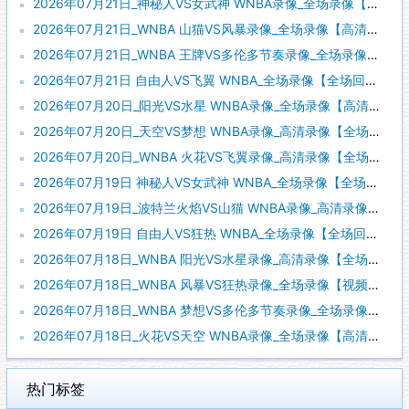
2026年07月21日_神秘人VS女武神 WNBA录像_全场录像【视频集锦】
2026年07月21日_WNBA 山猫VS风暴录像_全场录像【高清回放】
2026年07月21日_WNBA 王牌VS多伦多节奏录像_全场录像【高清回放】
2026年07月21日 自由人VS飞翼 WNBA_全场录像【全场回放】
2026年07月20日_阳光VS水星 WNBA录像_全场录像【高清回放】
2026年07月20日_天空VS梦想 WNBA录像_高清录像【全场回放】
2026年07月20日_WNBA 火花VS飞翼录像_高清录像【全场回放】
2026年07月19日 神秘人VS女武神 WNBA_全场录像【全场回放】
2026年07月19日_波特兰火焰VS山猫 WNBA录像_高清录像【全场回放】
2026年07月19日 自由人VS狂热 WNBA_全场录像【全场回放】
2026年07月18日_WNBA 阳光VS水星录像_高清录像【全场回放】
2026年07月18日_WNBA 风暴VS狂热录像_全场录像【视频集锦】
2026年07月18日_WNBA 梦想VS多伦多节奏录像_全场录像【高清回放】
2026年07月18日_火花VS天空 WNBA录像_全场录像【高清回放】
热门标签