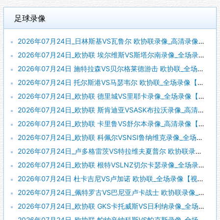
足球录像
2026年07月24日_日林斯基VS瓦鲁尔 欧协联录像_高清录像【全场回放】
2026年07月24日_欧协联 埃尔维斯VS斯塔尔南录像_全场录像【全场回放】
2026年07月24日 施特拉森VS贝尔格莱德游击 欧协联_全场录像【视频集锦】
2026年07月24日 托尔斯港VS马瑟韦尔 欧协联_全场录像【视频集锦】
2026年07月24日_欧协联 德里城VS里耶卡录像_全场录像【高清回放】
2026年07月24日_欧协联 斯肯迪亚VSASK布拉沃录像_高清录像【全场回放】
2026年07月24日_欧协联 卡里鲁VS舒尔本录像_高清录像【全场回放】
2026年07月24日_欧协联 科佩尔VSNSI鲁纳维克录像_全场录像【全场回放】
2026年07月24日_卢多格雷茨VS特拉维夫夏普尔 欧协联录像_全场录像【高清回放】
2026年07月24日_欧协联 根特VSLNZ切尔卡瑟录像_全场录像【全场回放】
2026年07月24日 杜卡吉尼VS卢加诺 欧协联_全场录像【视频集锦】
2026年07月24日_佩特罗古VS巴尼亚卢卡战士 欧协联录像_全场录像【高清回放】
2026年07月24日_欧协联 GKS卡托威斯VS日利纳录像_全场录像【全场回放】
2026年07月24日_欧协联 帕纳辛纳科斯VS帕克斯录像_全场录像【高清回放】