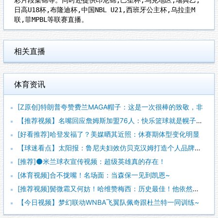
日高U18杯,布隆迪杯,中国NBL U21,西班牙公主杯,乌拉圭M
联,菲MPBL等联赛直播。
相关直播
体育资讯
[Z原创]特朗普夸赞费兰MAGA帽子：这是一次很棒的致敬，非
【推荐视频】名嘴回应詹姆斯加盟76人：快乐篮球就是幌子，真正
[好看推荐]哈登发福了？美媒晒其近照：休赛期体型变化明显
【球迷看点】太阳报：鲁尼夫妇效仿贝克汉姆打造个人品牌，科琳身
[推荐]⚫米兰球衣宣传视频：超级英雄真的存在！
[体育视频]合不拢嘴！名场面：当森保一见到凯恩~
[推荐视频]鬓微霜又何妨！哈维赞梅西：历史最佳！他依然能在球
【今日视频】梦幻联动WNBA飞翼队佩奇跟杜兰特一同训练~