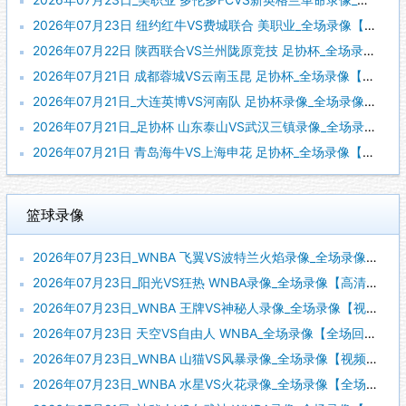
2026年07月23日 纽约红牛VS费城联合 美职业_全场录像【全场回放】
2026年07月22日 陕西联合VS兰州陇原竞技 足协杯_全场录像【全场回放】
2026年07月21日 成都蓉城VS云南玉昆 足协杯_全场录像【全场回放】
2026年07月21日_大连英博VS河南队 足协杯录像_全场录像【全场回放】
2026年07月21日_足协杯 山东泰山VS武汉三镇录像_全场录像【全场回放】
2026年07月21日 青岛海牛VS上海申花 足协杯_全场录像【视频集锦】
篮球录像
2026年07月23日_WNBA 飞翼VS波特兰火焰录像_全场录像【高清回放】
2026年07月23日_阳光VS狂热 WNBA录像_全场录像【高清回放】
2026年07月23日_WNBA 王牌VS神秘人录像_全场录像【视频集锦】
2026年07月23日 天空VS自由人 WNBA_全场录像【全场回放】
2026年07月23日_WNBA 山猫VS风暴录像_全场录像【视频集锦】
2026年07月23日_WNBA 水星VS火花录像_全场录像【全场回放】