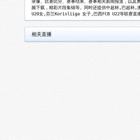
录像、比赛比分、赛事结果、赛事相关新闻报道，以及
频下载，精彩片段集锦等。同时还提供中超杯,巴超杯,澳北
U20女,芬兰Korisliiga 女子,巴西FCB U22等联赛直
相关直播