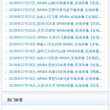
2026年07月21日_WNBA 山猫VS风暴录像_全场录像【高清回放】
2026年07月21日_WNBA 王牌VS多伦多节奏录像_全场录像【高清回放】
2026年07月21日 自由人VS飞翼 WNBA_全场录像【全场回放】
2026年07月20日_阳光VS水星 WNBA录像_全场录像【高清回放】
2026年07月20日_天空VS梦想 WNBA录像_高清录像【全场回放】
2026年07月20日_WNBA 火花VS飞翼录像_高清录像【全场回放】
2026年07月19日 神秘人VS女武神 WNBA_全场录像【全场回放】
2026年07月19日_波特兰火焰VS山猫 WNBA录像_高清录像【全场回放】
2026年07月19日 自由人VS狂热 WNBA_全场录像【全场回放】
2026年07月18日_WNBA 阳光VS水星录像_高清录像【全场回放】
2026年07月18日_WNBA 风暴VS狂热录像_全场录像【视频集锦】
2026年07月18日_WNBA 梦想VS多伦多节奏录像_全场录像【高清回放】
2026年07月18日_火花VS天空 WNBA录像_全场录像【高清回放】
热门标签