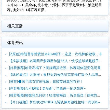
未来杯U21,美金杯,北非青,北爱杯,西班牙超级女杯,波篮明星
赛,澳女NBL1等联赛直播。
相关直播
体育资讯
[Z原创]特朗普夸赞费兰MAGA帽子：这是一次很棒的致敬，非
【推荐视频】名嘴回应詹姆斯加盟76人：快乐篮球就是幌子，真正
[好看推荐]哈登发福了？美媒晒其近照：休赛期体型变化明显
【球迷看点】太阳报：鲁尼夫妇效仿贝克汉姆打造个人品牌，科琳身
[推荐]⚫米兰球衣宣传视频：超级英雄真的存在！
[体育视频]合不拢嘴！名场面：当森保一见到凯恩~
[推荐视频]鬓微霜又何妨！哈维赞梅西：历史最佳！他依然能在球
【今日视频】梦幻联动WNBA飞翼队佩奇跟杜兰特一同训练~