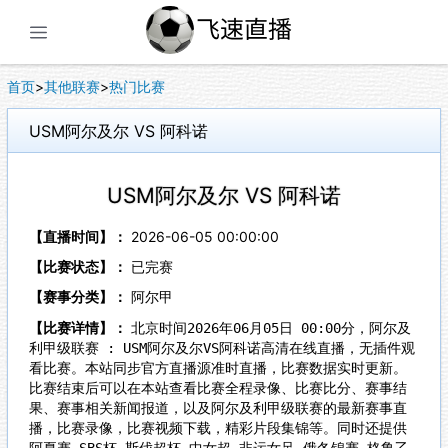
展开菜单
首页
>
其他联赛
>
热门比赛
USM阿尔及尔 VS 阿科诺
USM阿尔及尔 VS 阿科诺
【直播时间】：
2026-06-05 00:00:00
【比赛状态】：
已完赛
【赛事分类】：
阿尔甲
【比赛详情】：
北京时间2026年06月05日 00:00分，阿尔及
利甲级联赛 : USM阿尔及尔VS阿科诺高清在线直播，无插件观
看比赛。本站同步官方直播源准时直播，比赛数据实时更新。
比赛结束后可以在本站查看比赛全程录像、比赛比分、赛事结
果、赛事相关新闻报道，以及阿尔及利甲级联赛的最新赛事直
播，比赛录像，比赛视频下载，精彩片段集锦等。同时还提供
阿夏赛,SBS杯,斯伐超杯,中女超,非运女足,俄冬锦赛,格鲁乙,