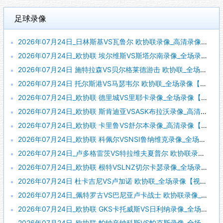
足球录像
2026年07月24日_日林斯基VS瓦鲁尔 欧协联录像_高清录像【全场回放】
2026年07月24日_欧协联 埃尔维斯VS斯塔尔南录像_全场录像【全场回放】
2026年07月24日 施特拉森VS贝尔格莱德游击 欧协联_全场录像【视频集锦】
2026年07月24日 托尔斯港VS马瑟韦尔 欧协联_全场录像【视频集锦】
2026年07月24日_欧协联 德里城VS里耶卡录像_全场录像【高清回放】
2026年07月24日_欧协联 斯肯迪亚VSASK布拉沃录像_高清录像【全场回放】
2026年07月24日_欧协联 卡里鲁VS舒尔本录像_高清录像【全场回放】
2026年07月24日_欧协联 科佩尔VSNSI鲁纳维克录像_全场录像【全场回放】
2026年07月24日_卢多格雷茨VS特拉维夫夏普尔 欧协联录像_全场录像【高清回放】
2026年07月24日_欧协联 根特VSLNZ切尔卡瑟录像_全场录像【全场回放】
2026年07月24日 杜卡吉尼VS卢加诺 欧协联_全场录像【视频集锦】
2026年07月24日_佩特罗古VS巴尼亚卢卡战士 欧协联录像_全场录像【高清回放】
2026年07月24日_欧协联 GKS卡托威斯VS日利纳录像_全场录像【全场回放】
2026年07月24日_欧协联 帕纳辛纳科斯VS帕克斯录像_全场录像【高清回放】