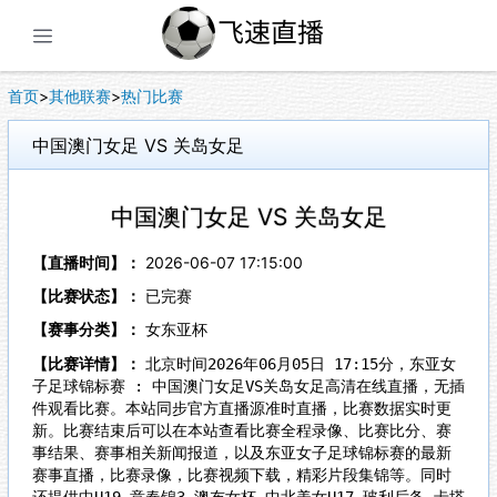
展开菜单
首页
>
其他联赛
>
热门比赛
中国澳门女足 VS 关岛女足
中国澳门女足 VS 关岛女足
【直播时间】：
2026-06-07 17:15:00
【比赛状态】：
已完赛
【赛事分类】：
女东亚杯
【比赛详情】：
北京时间2026年06月05日 17:15分，东亚女
子足球锦标赛 : 中国澳门女足VS关岛女足高清在线直播，无插
件观看比赛。本站同步官方直播源准时直播，比赛数据实时更
新。比赛结束后可以在本站查看比赛全程录像、比赛比分、赛
事结果、赛事相关新闻报道，以及东亚女子足球锦标赛的最新
赛事直播，比赛录像，比赛视频下载，精彩片段集锦等。同时
还提供中U19,意春锦3,澳布女杯,中北美女U17,玻利后备,卡塔