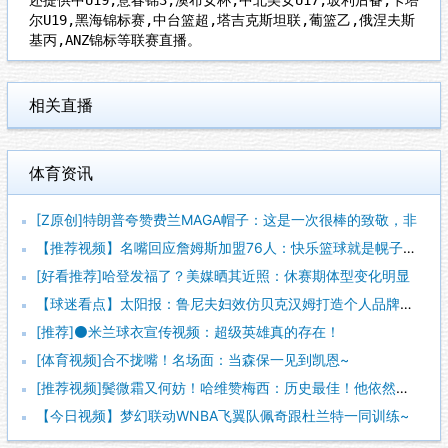
尔U19,黑海锦标赛,中台篮超,塔吉克斯坦联,葡篮乙,俄涅夫斯
基丙,ANZ锦标等联赛直播。
相关直播
体育资讯
[Z原创]特朗普夸赞费兰MAGA帽子：这是一次很棒的致敬，非
【推荐视频】名嘴回应詹姆斯加盟76人：快乐篮球就是幌子，真正
[好看推荐]哈登发福了？美媒晒其近照：休赛期体型变化明显
【球迷看点】太阳报：鲁尼夫妇效仿贝克汉姆打造个人品牌，科琳身
[推荐]⚫米兰球衣宣传视频：超级英雄真的存在！
[体育视频]合不拢嘴！名场面：当森保一见到凯恩~
[推荐视频]鬓微霜又何妨！哈维赞梅西：历史最佳！他依然能在球
【今日视频】梦幻联动WNBA飞翼队佩奇跟杜兰特一同训练~