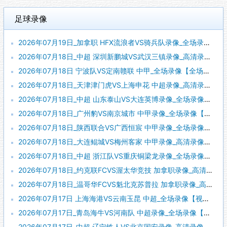
足球录像
2026年07月19日_加拿职 HFX流浪者VS骑兵队录像_全场录像【视频集锦】
2026年07月18日_中超 深圳新鹏城VS武汉三镇录像_高清录像【全场回放】
2026年07月18日 宁波队VS定南赣联 中甲_全场录像【全场回放】
2026年07月18日_天津津门虎VS上海申花 中超录像_高清录像【全场回放】
2026年07月18日_中超 山东泰山VS大连英博录像_全场录像【全场回放】
2026年07月18日_广州豹VS南京城市 中甲录像_全场录像【全场回放】
2026年07月18日_陕西联合VS广西恒宸 中甲录像_全场录像【高清回放】
2026年07月18日_大连鲲城VS梅州客家 中甲录像_高清录像【全场回放】
2026年07月18日_中超 浙江队VS重庆铜梁龙录像_全场录像【视频集锦】
2026年07月18日_约克联FCVS渥太华竞技 加拿职录像_高清录像【全场回放】
2026年07月18日_温哥华FCVS魁北克苏普拉 加拿职录像_高清录像【全场回放】
2026年07月17日 上海海港VS云南玉昆 中超_全场录像【视频集锦】
2026年07月17日_青岛海牛VS河南队 中超录像_全场录像【高清回放】
2026年07月17日_中超 辽宁铁人VS北京国安录像_高清录像【全场回放】