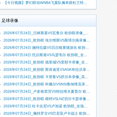
【今日视频】梦幻联动WNBA飞翼队佩奇跟杜兰特一同训练~
足球录像
2026年07月24日_日林斯基VS瓦鲁尔 欧协联录像_高清录像【全场回放】
2026年07月24日_欧协联 埃尔维斯VS斯塔尔南录像_全场录像【全场回放】
2026年07月24日 施特拉森VS贝尔格莱德游击 欧协联_全场录像【视频集锦】
2026年07月24日 托尔斯港VS马瑟韦尔 欧协联_全场录像【视频集锦】
2026年07月24日_欧协联 德里城VS里耶卡录像_全场录像【高清回放】
2026年07月24日_欧协联 斯肯迪亚VSASK布拉沃录像_高清录像【全场回放】
2026年07月24日_欧协联 卡里鲁VS舒尔本录像_高清录像【全场回放】
2026年07月24日_欧协联 科佩尔VSNSI鲁纳维克录像_全场录像【全场回放】
2026年07月24日_卢多格雷茨VS特拉维夫夏普尔 欧协联录像_全场录像【高清回放】
2026年07月24日_欧协联 根特VSLNZ切尔卡瑟录像_全场录像【全场回放】
2026年07月24日 杜卡吉尼VS卢加诺 欧协联_全场录像【视频集锦】
2026年07月24日_佩特罗古VS巴尼亚卢卡战士 欧协联录像_全场录像【高清回放】