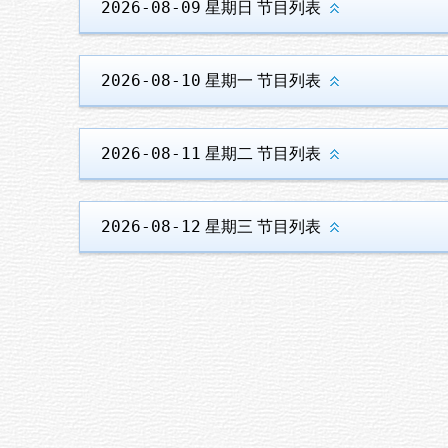
2026-08-09
星期日
节目列表
2026-08-10
星期一
节目列表
2026-08-11
星期二
节目列表
2026-08-12
星期三
节目列表