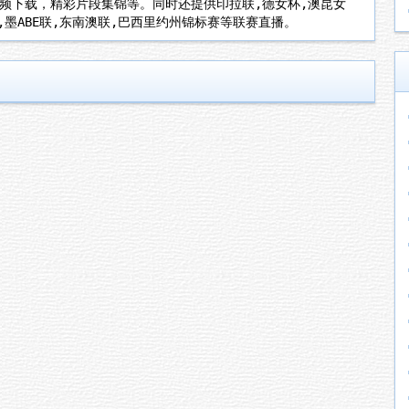
视频下载，精彩片段集锦等。同时还提供印拉联,德女杯,澳昆女
篮,墨ABE联,东南澳联,巴西里约州锦标赛等联赛直播。