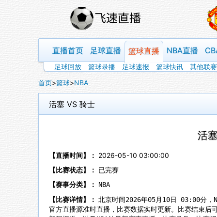
直播首页
足球直播
NBA直播
C
篮球直播
足球回放
篮球录播
足球速报
篮球快讯
其他联赛
首页
>
篮球
>
NBA
活塞 VS 骑士
活塞
【直播时间】：
2026-05-10 03:00:00
【比赛状态】：
已完赛
【赛事分类】：
NBA
【比赛详情】：
北京时间2026年05月10日 03:00
官方直播源准时直播，比赛数据实时更新。比赛结束后