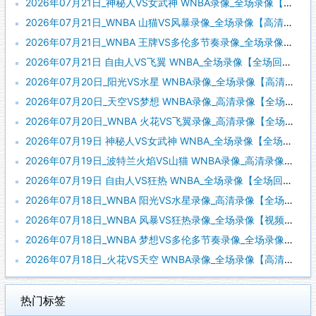
2026年07月21日_神秘人VS女武神 WNBA录像_全场录像【视频集锦】
2026年07月21日_WNBA 山猫VS风暴录像_全场录像【高清回放】
2026年07月21日_WNBA 王牌VS多伦多节奏录像_全场录像【高清回放】
2026年07月21日 自由人VS飞翼 WNBA_全场录像【全场回放】
2026年07月20日_阳光VS水星 WNBA录像_全场录像【高清回放】
2026年07月20日_天空VS梦想 WNBA录像_高清录像【全场回放】
2026年07月20日_WNBA 火花VS飞翼录像_高清录像【全场回放】
2026年07月19日 神秘人VS女武神 WNBA_全场录像【全场回放】
2026年07月19日_波特兰火焰VS山猫 WNBA录像_高清录像【全场回放】
2026年07月19日 自由人VS狂热 WNBA_全场录像【全场回放】
2026年07月18日_WNBA 阳光VS水星录像_高清录像【全场回放】
2026年07月18日_WNBA 风暴VS狂热录像_全场录像【视频集锦】
2026年07月18日_WNBA 梦想VS多伦多节奏录像_全场录像【高清回放】
2026年07月18日_火花VS天空 WNBA录像_全场录像【高清回放】
热门标签