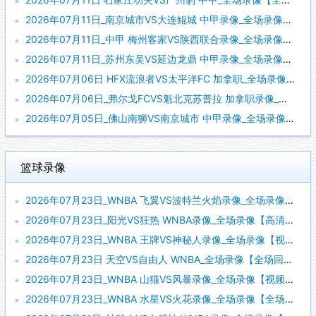
2026年07月11日_南京城市VS大连鲲城 中甲录像_全场录像【视频集锦】
2026年07月11日_中甲 梅州客家VS陕西联合录像_全场录像【全场回放】
2026年07月11日_苏州东吴VS延边龙鼎 中甲录像_全场录像【全场回放】
2026年07月06日 HFX流浪者VS太平洋FC 加拿职_全场录像【全场回放】
2026年07月06日_弗尔戈FCVS魁北克苏普拉 加拿职录像_高清录像【全场回放】
2026年07月05日_佛山南狮VS南京城市 中甲录像_全场录像【全场回放】
篮球录像
2026年07月23日_WNBA 飞翼VS波特兰火焰录像_全场录像【高清回放】
2026年07月23日_阳光VS狂热 WNBA录像_全场录像【高清回放】
2026年07月23日_WNBA 王牌VS神秘人录像_全场录像【视频集锦】
2026年07月23日 天空VS自由人 WNBA_全场录像【全场回放】
2026年07月23日_WNBA 山猫VS风暴录像_全场录像【视频集锦】
2026年07月23日_WNBA 水星VS火花录像_全场录像【全场回放】