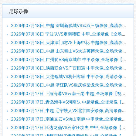
足球录像
2026年07月18日_中超 深圳新鹏城VS武汉三镇录像_高清录像【全场回放】
2026年07月18日 宁波队VS定南赣联 中甲_全场录像【全场回放】
2026年07月18日_天津津门虎VS上海申花 中超录像_高清录像【全场回放】
2026年07月18日_中超 山东泰山VS大连英博录像_全场录像【全场回放】
2026年07月18日_广州豹VS南京城市 中甲录像_全场录像【全场回放】
2026年07月18日_陕西联合VS广西恒宸 中甲录像_全场录像【高清回放】
2026年07月18日_大连鲲城VS梅州客家 中甲录像_高清录像【全场回放】
2026年07月18日_中超 浙江队VS重庆铜梁龙录像_全场录像【视频集锦】
2026年07月17日 上海海港VS云南玉昆 中超_全场录像【视频集锦】
2026年07月17日_青岛海牛VS河南队 中超录像_全场录像【高清回放】
2026年07月17日_中超 辽宁铁人VS北京国安录像_高清录像【全场回放】
2026年07月17日_南通支云VS佛山南狮 中甲录像_全场录像【全场回放】
2026年07月17日 延边龙鼎VS石家庄功夫 中甲_全场录像【全场回放】
2026年07月17日 成都蓉城VS青岛西海岸 中超_全场录像【全场回放】