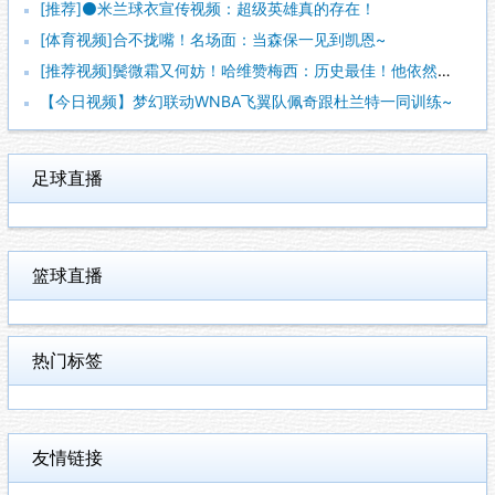
[推荐]⚫米兰球衣宣传视频：超级英雄真的存在！
[体育视频]合不拢嘴！名场面：当森保一见到凯恩~
[推荐视频]鬓微霜又何妨！哈维赞梅西：历史最佳！他依然能在球
【今日视频】梦幻联动WNBA飞翼队佩奇跟杜兰特一同训练~
足球直播
篮球直播
热门标签
友情链接