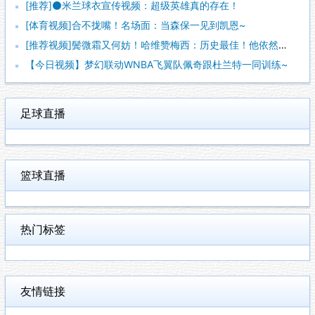
[推荐]⚫米兰球衣宣传视频：超级英雄真的存在！
[体育视频]合不拢嘴！名场面：当森保一见到凯恩~
[推荐视频]鬓微霜又何妨！哈维赞梅西：历史最佳！他依然能在球
【今日视频】梦幻联动WNBA飞翼队佩奇跟杜兰特一同训练~
足球直播
篮球直播
热门标签
友情链接