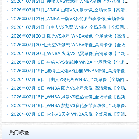
2026年07月21日_神秘人VS女武神 WNBA录像_全场录像【视频集锦】
2026年07月21日_WNBA 山猫VS风暴录像_全场录像【高清回放】
2026年07月21日_WNBA 王牌VS多伦多节奏录像_全场录像【高清回放】
2026年07月21日 自由人VS飞翼 WNBA_全场录像【全场回放】
2026年07月20日_阳光VS水星 WNBA录像_全场录像【高清回放】
2026年07月20日_天空VS梦想 WNBA录像_高清录像【全场回放】
2026年07月20日_WNBA 火花VS飞翼录像_高清录像【全场回放】
2026年07月19日 神秘人VS女武神 WNBA_全场录像【全场回放】
2026年07月19日_波特兰火焰VS山猫 WNBA录像_高清录像【全场回放】
2026年07月19日 自由人VS狂热 WNBA_全场录像【全场回放】
2026年07月18日_WNBA 阳光VS水星录像_高清录像【全场回放】
2026年07月18日_WNBA 风暴VS狂热录像_全场录像【视频集锦】
2026年07月18日_WNBA 梦想VS多伦多节奏录像_全场录像【高清回放】
2026年07月18日_火花VS天空 WNBA录像_全场录像【高清回放】
热门标签