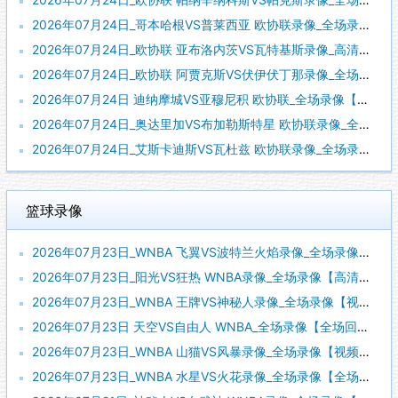
2026年07月24日_哥本哈根VS普莱西亚 欧协联录像_全场录像【视频集锦】
2026年07月24日_欧协联 亚布洛内茨VS瓦特基斯录像_高清录像【全场回放】
2026年07月24日_欧协联 阿贾克斯VS伏伊伏丁那录像_全场录像【全场回放】
2026年07月24日 迪纳摩城VS亚穆尼积 欧协联_全场录像【视频集锦】
2026年07月24日_奥达里加VS布加勒斯特星 欧协联录像_全场录像【高清回放】
2026年07月24日_艾斯卡迪斯VS瓦杜兹 欧协联录像_全场录像【高清回放】
篮球录像
2026年07月23日_WNBA 飞翼VS波特兰火焰录像_全场录像【高清回放】
2026年07月23日_阳光VS狂热 WNBA录像_全场录像【高清回放】
2026年07月23日_WNBA 王牌VS神秘人录像_全场录像【视频集锦】
2026年07月23日 天空VS自由人 WNBA_全场录像【全场回放】
2026年07月23日_WNBA 山猫VS风暴录像_全场录像【视频集锦】
2026年07月23日_WNBA 水星VS火花录像_全场录像【全场回放】