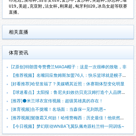
U19,美超,克亚附,法女杯,刚果超,匈牙利U20,冰岛女超等联赛
直播。
相关直播
体育资讯
[Z原创]特朗普夸赞费兰MAGA帽子：这是一次很棒的致敬，非
【推荐视频】名嘴回应詹姆斯加盟76人：快乐篮球就是幌子，真正
[好看推荐]哈登发福了？美媒晒其近照：休赛期体型变化明显
【球迷看点】太阳报：鲁尼夫妇效仿贝克汉姆打造个人品牌，科琳身
[推荐]⚫米兰球衣宣传视频：超级英雄真的存在！
[体育视频]合不拢嘴！名场面：当森保一见到凯恩~
[推荐视频]鬓微霜又何妨！哈维赞梅西：历史最佳！他依然能在球
【今日视频】梦幻联动WNBA飞翼队佩奇跟杜兰特一同训练~