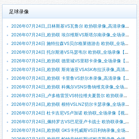
足球录像
2026年07月24日_日林斯基VS瓦鲁尔 欧协联录像_高清录像【全场回放】
2026年07月24日_欧协联 埃尔维斯VS斯塔尔南录像_全场录像【全场回放】
2026年07月24日 施特拉森VS贝尔格莱德游击 欧协联_全场录像【视频集锦】
2026年07月24日 托尔斯港VS马瑟韦尔 欧协联_全场录像【视频集锦】
2026年07月24日_欧协联 德里城VS里耶卡录像_全场录像【高清回放】
2026年07月24日_欧协联 斯肯迪亚VSASK布拉沃录像_高清录像【全场回放】
2026年07月24日_欧协联 卡里鲁VS舒尔本录像_高清录像【全场回放】
2026年07月24日_欧协联 科佩尔VSNSI鲁纳维克录像_全场录像【全场回放】
2026年07月24日_卢多格雷茨VS特拉维夫夏普尔 欧协联录像_全场录像【高清回放】
2026年07月24日_欧协联 根特VSLNZ切尔卡瑟录像_全场录像【全场回放】
2026年07月24日 杜卡吉尼VS卢加诺 欧协联_全场录像【视频集锦】
2026年07月24日_佩特罗古VS巴尼亚卢卡战士 欧协联录像_全场录像【高清回放】
2026年07月24日_欧协联 GKS卡托威斯VS日利纳录像_全场录像【全场回放】
2026年07月24日_欧协联 帕纳辛纳科斯VS帕克斯录像_全场录像【高清回放】