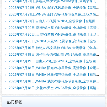
2026年07月21日_神秘人VS女武神 WNBA录像_全场录像【视频集锦】
2026年07月21日_WNBA 山猫VS风暴录像_全场录像【高清回放】
2026年07月21日_WNBA 王牌VS多伦多节奏录像_全场录像【高清回放】
2026年07月21日 自由人VS飞翼 WNBA_全场录像【全场回放】
2026年07月20日_阳光VS水星 WNBA录像_全场录像【高清回放】
2026年07月20日_天空VS梦想 WNBA录像_高清录像【全场回放】
2026年07月20日_WNBA 火花VS飞翼录像_高清录像【全场回放】
2026年07月19日 神秘人VS女武神 WNBA_全场录像【全场回放】
2026年07月19日_波特兰火焰VS山猫 WNBA录像_高清录像【全场回放】
2026年07月19日 自由人VS狂热 WNBA_全场录像【全场回放】
2026年07月18日_WNBA 阳光VS水星录像_高清录像【全场回放】
2026年07月18日_WNBA 风暴VS狂热录像_全场录像【视频集锦】
2026年07月18日_WNBA 梦想VS多伦多节奏录像_全场录像【高清回放】
2026年07月18日_火花VS天空 WNBA录像_全场录像【高清回放】
热门标签