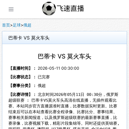
展开菜单
首页
>
足球
>
俄超
巴蒂卡 VS 莫火车头
巴蒂卡 VS 莫火车头
【直播时间】：
2026-05-11 00:30:00
【比赛状态】：
已完赛
【赛事分类】：
俄超
【比赛详情】：
北京时间2026年05月11日 00:30分，俄罗斯
超级联赛 : 巴蒂卡VS莫火车头高清在线直播，无插件观看比
赛。本站同步官方直播源准时直播，比赛数据实时更新。比赛
结束后可以在本站查看比赛全程录像、比赛比分、赛事结果、
赛事相关新闻报道，以及俄罗斯超级联赛的最新赛事直播，比
赛录像，比赛视频下载，精彩片段集锦等。同时还提供英锦赛,
巴托联,巴青杯,澳阳超,U17世界杯,塔吉克超,全运女U18,葡