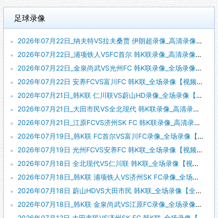
足球录像
2026年07月22日_纳夫特VS拉夫桑贾 伊朗超录像_高清录像【全场回放】
2026年07月22日_浦项铁人VSFC首尔 韩K联录像_高清录像【全场回放】
2026年07月22日_金泉尚武VS光州FC 韩K联录像_全场录像【高清回放】
2026年07月22日 安养FCVS富川FC 韩K联_全场录像【视频集锦】
2026年07月21日_韩K联 仁川联VS蔚山HD录像_全场录像【高清回放】
2026年07月21日_大田市民VS全北现代 韩K联录像_高清录像【全场回放】
2026年07月21日_江原FCVS济州SK FC 韩K联录像_高清录像【全场回放】
2026年07月19日_韩K联 FC首尔VS富川FC录像_全场录像【高清回放】
2026年07月19日 光州FCVS安养FC 韩K联_全场录像【视频集锦】
2026年07月18日 全北现代VS仁川联 韩K联_全场录像【视频集锦】
2026年07月18日_韩K联 浦项铁人VS济州SK FC录像_全场录像【视频集锦】
2026年07月18日 蔚山HDVS大田市民 韩K联_全场录像【全场回放】
2026年07月18日_韩K联 金泉尚武VS江原FC录像_全场录像【全场回放】
2026年07月12日 大田市民VS济州SK FC 韩K联_全场录像【视频集锦】