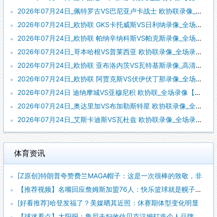
2026年07月24日_佩特罗古VS巴尼亚卢卡战士 欧协联录像_全场录像【高清回放】
2026年07月24日_欧协联 GKS卡托威斯VS日利纳录像_全场录像【全场回放】
2026年07月24日_欧协联 帕纳辛纳科斯VS帕克斯录像_全场录像【高清回放】
2026年07月24日_哥本哈根VS普莱西亚 欧协联录像_全场录像【视频集锦】
2026年07月24日_欧协联 亚布洛内茨VS瓦特基斯录像_高清录像【全场回放】
2026年07月24日_欧协联 阿贾克斯VS伏伊伏丁那录像_全场录像【全场回放】
2026年07月24日 迪纳摩城VS亚穆尼积 欧协联_全场录像【视频集锦】
2026年07月24日_奥达里加VS布加勒斯特星 欧协联录像_全场录像【高清回放】
2026年07月24日_艾斯卡迪斯VS瓦杜兹 欧协联录像_全场录像【高清回放】
体育资讯
[Z原创]特朗普夸赞费兰MAGA帽子：这是一次很棒的致敬，非
【推荐视频】名嘴回应詹姆斯加盟76人：快乐篮球就是幌子，真正
[好看推荐]哈登发福了？美媒晒其近照：休赛期体型变化明显
【球迷看点】太阳报：鲁尼夫妇效仿贝克汉姆打造个人品牌，科琳身