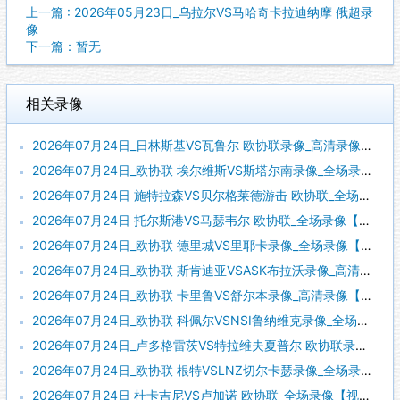
上一篇 : 2026年05月23日_乌拉尔VS马哈奇卡拉迪纳摩 俄超录
像
下一篇：暂无
相关录像
2026年07月24日_日林斯基VS瓦鲁尔 欧协联录像_高清录像【全场回放】
2026年07月24日_欧协联 埃尔维斯VS斯塔尔南录像_全场录像【全场回放】
2026年07月24日 施特拉森VS贝尔格莱德游击 欧协联_全场录像【视频集锦】
2026年07月24日 托尔斯港VS马瑟韦尔 欧协联_全场录像【视频集锦】
2026年07月24日_欧协联 德里城VS里耶卡录像_全场录像【高清回放】
2026年07月24日_欧协联 斯肯迪亚VSASK布拉沃录像_高清录像【全场回放】
2026年07月24日_欧协联 卡里鲁VS舒尔本录像_高清录像【全场回放】
2026年07月24日_欧协联 科佩尔VSNSI鲁纳维克录像_全场录像【全场回放】
2026年07月24日_卢多格雷茨VS特拉维夫夏普尔 欧协联录像_全场录像【高清回放】
2026年07月24日_欧协联 根特VSLNZ切尔卡瑟录像_全场录像【全场回放】
2026年07月24日 杜卡吉尼VS卢加诺 欧协联_全场录像【视频集锦】