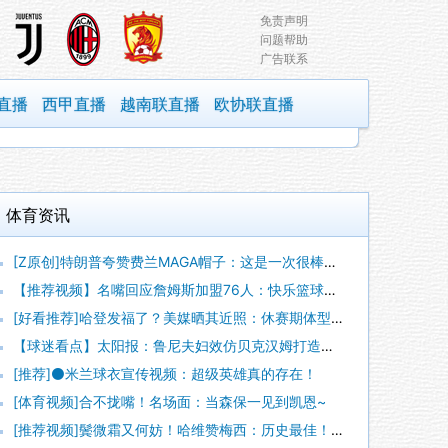
免责声明
问题帮助
广告联系
直播
西甲直播
越南联直播
欧协联直播
体育资讯
[Z原创]特朗普夸赞费兰MAGA帽子：这是一次很棒的致敬，非
【推荐视频】名嘴回应詹姆斯加盟76人：快乐篮球就是幌子，真正
[好看推荐]哈登发福了？美媒晒其近照：休赛期体型变化明显
【球迷看点】太阳报：鲁尼夫妇效仿贝克汉姆打造个人品牌，科琳身
[推荐]⚫米兰球衣宣传视频：超级英雄真的存在！
[体育视频]合不拢嘴！名场面：当森保一见到凯恩~
[推荐视频]鬓微霜又何妨！哈维赞梅西：历史最佳！他依然能在球