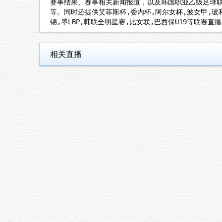
赛事结果、赛事相关新闻报道，以及韩国职业乙级足球
等。同时还提供艾菲斯杯,委内杯,阿尔女杯,波女甲,玻利
锦,墨LBP,韩联全明星赛,比女联,巴西保U19等联赛直
相关直播