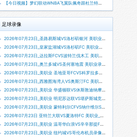
【今日视频】梦幻联动WNBA飞翼队佩奇跟杜兰特一同训练~
足球录像
2026年07月23日_圣路易斯城VS洛杉矶银河 美职业录像_全场录像【高清回放】
2026年07月23日_皇家盐湖城VS洛杉矶FC 美职业录像_高清录像【全场回放】
2026年07月23日_达拉斯FCVS波特兰伐木工 美职业录像_全场录像【高清回放】
2026年07月23日_奥兰多城VS圣何塞地震 美职业录像_全场录像【全场回放】
2026年07月23日_美职业 圣地亚哥FCVS科罗拉多急流录像_高清录像【全场回放】
2026年07月23日_西雅图海湾人VS奥斯汀FC 美职业录像_高清录像【全场回放】
2026年07月23日_美职业 华盛顿联VS休斯敦迪纳摩录像_全场录像【全场回放】
2026年07月23日_美职业 明尼苏达联VS堪萨斯城竞技录像_高清录像【全场回放】
2026年07月23日_美职业 蒙特利尔CFVS纳什维尔SC录像_高清录像【全场回放】
2026年07月23日 亚特兰大联VS夏洛特FC 美职业_全场录像【全场回放】
2026年07月23日_美职业 温哥华白浪VS辛辛那提FC录像_全场录像【高清回放】
2026年07月23日_美职业 纽约城VS哥伦布机员录像_全场录像【全场回放】