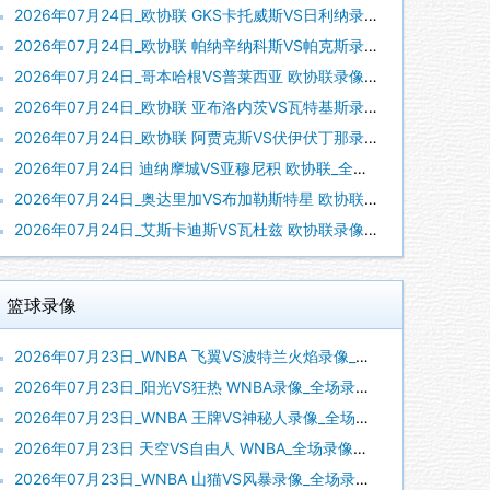
2026年07月24日_欧协联 GKS卡托威斯VS日利纳录像_全场录像【全场回放】
2026年07月24日_欧协联 帕纳辛纳科斯VS帕克斯录像_全场录像【高清回放】
2026年07月24日_哥本哈根VS普莱西亚 欧协联录像_全场录像【视频集锦】
2026年07月24日_欧协联 亚布洛内茨VS瓦特基斯录像_高清录像【全场回放】
2026年07月24日_欧协联 阿贾克斯VS伏伊伏丁那录像_全场录像【全场回放】
2026年07月24日 迪纳摩城VS亚穆尼积 欧协联_全场录像【视频集锦】
2026年07月24日_奥达里加VS布加勒斯特星 欧协联录像_全场录像【高清回放】
2026年07月24日_艾斯卡迪斯VS瓦杜兹 欧协联录像_全场录像【高清回放】
篮球录像
2026年07月23日_WNBA 飞翼VS波特兰火焰录像_全场录像【高清回放】
2026年07月23日_阳光VS狂热 WNBA录像_全场录像【高清回放】
2026年07月23日_WNBA 王牌VS神秘人录像_全场录像【视频集锦】
2026年07月23日 天空VS自由人 WNBA_全场录像【全场回放】
2026年07月23日_WNBA 山猫VS风暴录像_全场录像【视频集锦】