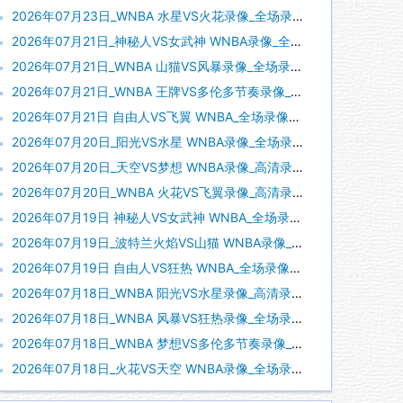
2026年07月23日_WNBA 水星VS火花录像_全场录像【全场回放】
2026年07月21日_神秘人VS女武神 WNBA录像_全场录像【视频集锦】
2026年07月21日_WNBA 山猫VS风暴录像_全场录像【高清回放】
2026年07月21日_WNBA 王牌VS多伦多节奏录像_全场录像【高清回放】
2026年07月21日 自由人VS飞翼 WNBA_全场录像【全场回放】
2026年07月20日_阳光VS水星 WNBA录像_全场录像【高清回放】
2026年07月20日_天空VS梦想 WNBA录像_高清录像【全场回放】
2026年07月20日_WNBA 火花VS飞翼录像_高清录像【全场回放】
2026年07月19日 神秘人VS女武神 WNBA_全场录像【全场回放】
2026年07月19日_波特兰火焰VS山猫 WNBA录像_高清录像【全场回放】
2026年07月19日 自由人VS狂热 WNBA_全场录像【全场回放】
2026年07月18日_WNBA 阳光VS水星录像_高清录像【全场回放】
2026年07月18日_WNBA 风暴VS狂热录像_全场录像【视频集锦】
2026年07月18日_WNBA 梦想VS多伦多节奏录像_全场录像【高清回放】
2026年07月18日_火花VS天空 WNBA录像_全场录像【高清回放】