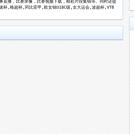
赛事直播，比赛录像，比赛视频下载，精彩片段集锦等。同时还提
杯,格超杯,冈比亚甲,欧女锦U18C级,女大运会,波超杯,VTB