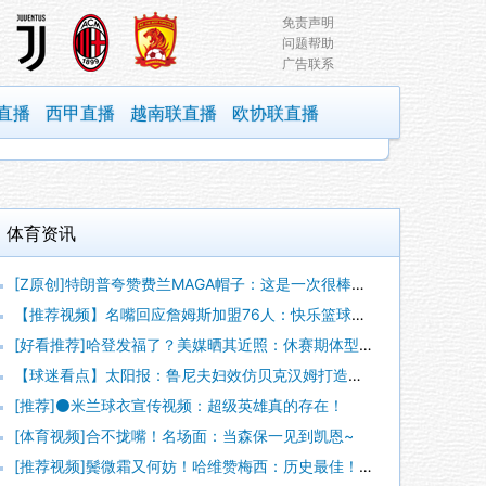
免责声明
问题帮助
广告联系
直播
西甲直播
越南联直播
欧协联直播
体育资讯
[Z原创]特朗普夸赞费兰MAGA帽子：这是一次很棒的致敬，非
【推荐视频】名嘴回应詹姆斯加盟76人：快乐篮球就是幌子，真正
[好看推荐]哈登发福了？美媒晒其近照：休赛期体型变化明显
【球迷看点】太阳报：鲁尼夫妇效仿贝克汉姆打造个人品牌，科琳身
[推荐]⚫米兰球衣宣传视频：超级英雄真的存在！
[体育视频]合不拢嘴！名场面：当森保一见到凯恩~
[推荐视频]鬓微霜又何妨！哈维赞梅西：历史最佳！他依然能在球