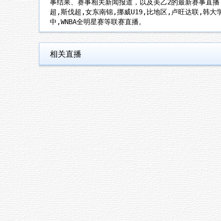
事结果、赛事相关新闻报道，以及美乙2的最新赛事直
超,斯伐超,女东南锦,挪威U19,比地区,卢旺达联,韩大学
中,WNBA全明星赛等联赛直播。
相关直播