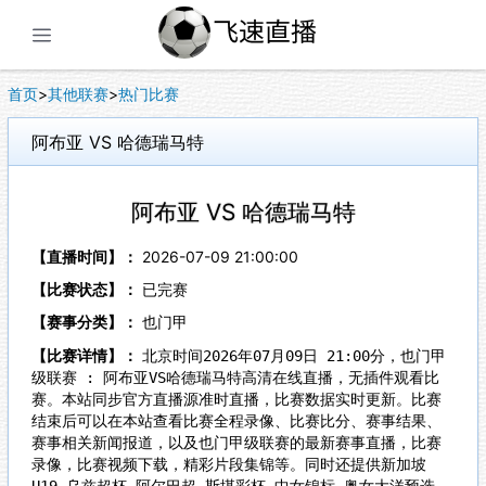
展开菜单
首页
>
其他联赛
>
热门比赛
阿布亚 VS 哈德瑞马特
阿布亚 VS 哈德瑞马特
【直播时间】：
2026-07-09 21:00:00
【比赛状态】：
已完赛
【赛事分类】：
也门甲
【比赛详情】：
北京时间2026年07月09日 21:00分，也门甲
级联赛 : 阿布亚VS哈德瑞马特高清在线直播，无插件观看比
赛。本站同步官方直播源准时直播，比赛数据实时更新。比赛
结束后可以在本站查看比赛全程录像、比赛比分、赛事结果、
赛事相关新闻报道，以及也门甲级联赛的最新赛事直播，比赛
录像，比赛视频下载，精彩片段集锦等。同时还提供新加坡
U19,乌兹超杯,阿尔巴超,斯堪彩杯,中女锦标,奥女大洋预选,