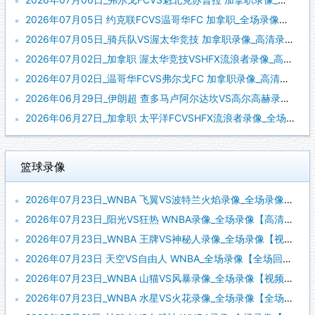
2026年07月05日 约克联FCVS温哥华FC 加拿职_全场录像【视频集锦】
2026年07月05日_骑兵队VS渥太华竞技 加拿职录像_高清录像【全场回放】
2026年07月02日_加拿职 渥太华竞技VSHFX流浪者录像_高清录像【全场回放】
2026年07月02日_温哥华FCVS弗尔戈FC 加拿职录像_高清录像【全场回放】
2026年06月29日_伊朗超 查多马卢阿尔达坎VS高尔高赫录像_全场录像【全场回放】
2026年06月27日_加拿职 太平洋FCVSHFX流浪者录像_全场录像【高清回放】
篮球录像
2026年07月23日_WNBA 飞翼VS波特兰火焰录像_全场录像【高清回放】
2026年07月23日_阳光VS狂热 WNBA录像_全场录像【高清回放】
2026年07月23日_WNBA 王牌VS神秘人录像_全场录像【视频集锦】
2026年07月23日 天空VS自由人 WNBA_全场录像【全场回放】
2026年07月23日_WNBA 山猫VS风暴录像_全场录像【视频集锦】
2026年07月23日_WNBA 水星VS火花录像_全场录像【全场回放】