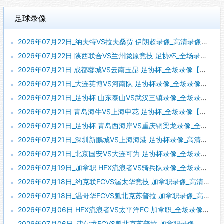
足球录像
2026年07月22日_纳夫特VS拉夫桑贾 伊朗超录像_高清录像【全场回放】
2026年07月22日 陕西联合VS兰州陇原竞技 足协杯_全场录像【全场回放】
2026年07月21日 成都蓉城VS云南玉昆 足协杯_全场录像【全场回放】
2026年07月21日_大连英博VS河南队 足协杯录像_全场录像【全场回放】
2026年07月21日_足协杯 山东泰山VS武汉三镇录像_全场录像【全场回放】
2026年07月21日 青岛海牛VS上海申花 足协杯_全场录像【视频集锦】
2026年07月21日_足协杯 青岛西海岸VS重庆铜梁龙录像_全场录像【高清回放】
2026年07月21日_深圳新鹏城VS上海海港 足协杯录像_高清录像【全场回放】
2026年07月21日_北京国安VS大连可为 足协杯录像_全场录像【视频集锦】
2026年07月19日_加拿职 HFX流浪者VS骑兵队录像_全场录像【视频集锦】
2026年07月18日_约克联FCVS渥太华竞技 加拿职录像_高清录像【全场回放】
2026年07月18日_温哥华FCVS魁北克苏普拉 加拿职录像_高清录像【全场回放】
2026年07月06日 HFX流浪者VS太平洋FC 加拿职_全场录像【全场回放】
2026年07月06日_弗尔戈FCVS魁北克苏普拉 加拿职录像_高清录像【全场回放】