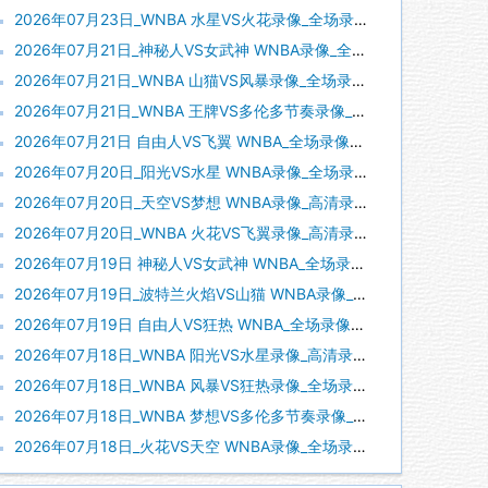
2026年07月23日_WNBA 水星VS火花录像_全场录像【全场回放】
2026年07月21日_神秘人VS女武神 WNBA录像_全场录像【视频集锦】
2026年07月21日_WNBA 山猫VS风暴录像_全场录像【高清回放】
2026年07月21日_WNBA 王牌VS多伦多节奏录像_全场录像【高清回放】
2026年07月21日 自由人VS飞翼 WNBA_全场录像【全场回放】
2026年07月20日_阳光VS水星 WNBA录像_全场录像【高清回放】
2026年07月20日_天空VS梦想 WNBA录像_高清录像【全场回放】
2026年07月20日_WNBA 火花VS飞翼录像_高清录像【全场回放】
2026年07月19日 神秘人VS女武神 WNBA_全场录像【全场回放】
2026年07月19日_波特兰火焰VS山猫 WNBA录像_高清录像【全场回放】
2026年07月19日 自由人VS狂热 WNBA_全场录像【全场回放】
2026年07月18日_WNBA 阳光VS水星录像_高清录像【全场回放】
2026年07月18日_WNBA 风暴VS狂热录像_全场录像【视频集锦】
2026年07月18日_WNBA 梦想VS多伦多节奏录像_全场录像【高清回放】
2026年07月18日_火花VS天空 WNBA录像_全场录像【高清回放】