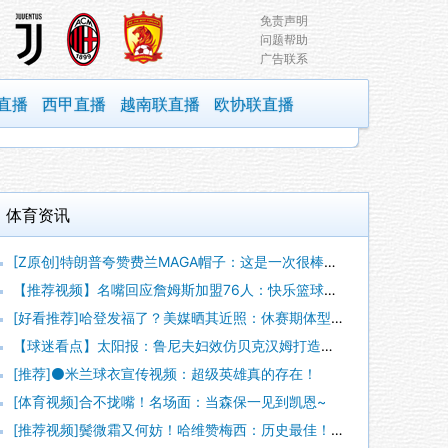
免责声明
问题帮助
广告联系
直播
西甲直播
越南联直播
欧协联直播
体育资讯
[Z原创]特朗普夸赞费兰MAGA帽子：这是一次很棒的致敬，非
【推荐视频】名嘴回应詹姆斯加盟76人：快乐篮球就是幌子，真正
[好看推荐]哈登发福了？美媒晒其近照：休赛期体型变化明显
【球迷看点】太阳报：鲁尼夫妇效仿贝克汉姆打造个人品牌，科琳身
[推荐]⚫米兰球衣宣传视频：超级英雄真的存在！
[体育视频]合不拢嘴！名场面：当森保一见到凯恩~
[推荐视频]鬓微霜又何妨！哈维赞梅西：历史最佳！他依然能在球