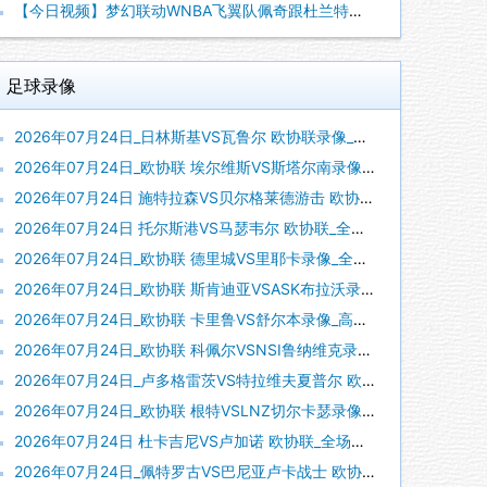
【今日视频】梦幻联动WNBA飞翼队佩奇跟杜兰特一同训练~
足球录像
2026年07月24日_日林斯基VS瓦鲁尔 欧协联录像_高清录像【全场回放】
2026年07月24日_欧协联 埃尔维斯VS斯塔尔南录像_全场录像【全场回放】
2026年07月24日 施特拉森VS贝尔格莱德游击 欧协联_全场录像【视频集锦】
2026年07月24日 托尔斯港VS马瑟韦尔 欧协联_全场录像【视频集锦】
2026年07月24日_欧协联 德里城VS里耶卡录像_全场录像【高清回放】
2026年07月24日_欧协联 斯肯迪亚VSASK布拉沃录像_高清录像【全场回放】
2026年07月24日_欧协联 卡里鲁VS舒尔本录像_高清录像【全场回放】
2026年07月24日_欧协联 科佩尔VSNSI鲁纳维克录像_全场录像【全场回放】
2026年07月24日_卢多格雷茨VS特拉维夫夏普尔 欧协联录像_全场录像【高清回放】
2026年07月24日_欧协联 根特VSLNZ切尔卡瑟录像_全场录像【全场回放】
2026年07月24日 杜卡吉尼VS卢加诺 欧协联_全场录像【视频集锦】
2026年07月24日_佩特罗古VS巴尼亚卢卡战士 欧协联录像_全场录像【高清回放】