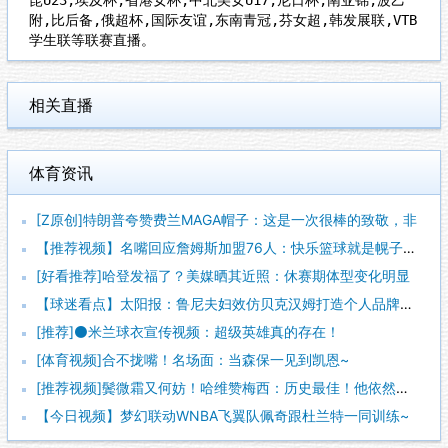
附,比后备,俄超杯,国际友谊,东南青冠,芬女超,韩发展联,VTB
学生联等联赛直播。
相关直播
体育资讯
[Z原创]特朗普夸赞费兰MAGA帽子：这是一次很棒的致敬，非
【推荐视频】名嘴回应詹姆斯加盟76人：快乐篮球就是幌子，真正
[好看推荐]哈登发福了？美媒晒其近照：休赛期体型变化明显
【球迷看点】太阳报：鲁尼夫妇效仿贝克汉姆打造个人品牌，科琳身
[推荐]⚫米兰球衣宣传视频：超级英雄真的存在！
[体育视频]合不拢嘴！名场面：当森保一见到凯恩~
[推荐视频]鬓微霜又何妨！哈维赞梅西：历史最佳！他依然能在球
【今日视频】梦幻联动WNBA飞翼队佩奇跟杜兰特一同训练~