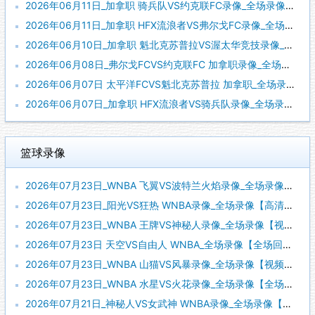
2026年06月11日_加拿职 骑兵队VS约克联FC录像_全场录像【全场回放】
2026年06月11日_加拿职 HFX流浪者VS弗尔戈FC录像_全场录像【全场回放】
2026年06月10日_加拿职 魁北克苏普拉VS渥太华竞技录像_高清录像【全场回放】
2026年06月08日_弗尔戈FCVS约克联FC 加拿职录像_全场录像【全场回放】
2026年06月07日 太平洋FCVS魁北克苏普拉 加拿职_全场录像【全场回放】
2026年06月07日_加拿职 HFX流浪者VS骑兵队录像_全场录像【全场回放】
篮球录像
2026年07月23日_WNBA 飞翼VS波特兰火焰录像_全场录像【高清回放】
2026年07月23日_阳光VS狂热 WNBA录像_全场录像【高清回放】
2026年07月23日_WNBA 王牌VS神秘人录像_全场录像【视频集锦】
2026年07月23日 天空VS自由人 WNBA_全场录像【全场回放】
2026年07月23日_WNBA 山猫VS风暴录像_全场录像【视频集锦】
2026年07月23日_WNBA 水星VS火花录像_全场录像【全场回放】
2026年07月21日_神秘人VS女武神 WNBA录像_全场录像【视频集锦】