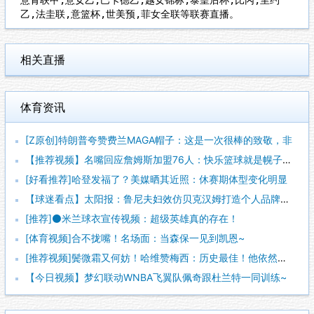
乙,法圭联,意篮杯,世美预,菲女全联等联赛直播。
相关直播
体育资讯
[Z原创]特朗普夸赞费兰MAGA帽子：这是一次很棒的致敬，非
【推荐视频】名嘴回应詹姆斯加盟76人：快乐篮球就是幌子，真正
[好看推荐]哈登发福了？美媒晒其近照：休赛期体型变化明显
【球迷看点】太阳报：鲁尼夫妇效仿贝克汉姆打造个人品牌，科琳身
[推荐]⚫米兰球衣宣传视频：超级英雄真的存在！
[体育视频]合不拢嘴！名场面：当森保一见到凯恩~
[推荐视频]鬓微霜又何妨！哈维赞梅西：历史最佳！他依然能在球
【今日视频】梦幻联动WNBA飞翼队佩奇跟杜兰特一同训练~