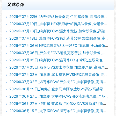
足球录像
2026年07月22日_纳夫特VS拉夫桑贾 伊朗超录像_高清录像【全场回放】
2026年07月19日_加拿职 HFX流浪者VS骑兵队录像_全场录像【视频集锦】
2026年07月18日_约克联FCVS渥太华竞技 加拿职录像_高清录像【全场回放】
2026年07月18日_温哥华FCVS魁北克苏普拉 加拿职录像_高清录像【全场回放】
2026年07月06日 HFX流浪者VS太平洋FC 加拿职_全场录像【全场回放】
2026年07月06日_弗尔戈FCVS魁北克苏普拉 加拿职录像_高清录像【全场回放】
2026年07月05日 约克联FCVS温哥华FC 加拿职_全场录像【视频集锦】
2026年07月05日_骑兵队VS渥太华竞技 加拿职录像_高清录像【全场回放】
2026年07月02日_加拿职 渥太华竞技VSHFX流浪者录像_高清录像【全场回放】
2026年07月02日_温哥华FCVS弗尔戈FC 加拿职录像_高清录像【全场回放】
2026年06月29日_伊朗超 查多马卢阿尔达坎VS高尔高赫录像_全场录像【全场回放】
2026年06月27日_加拿职 太平洋FCVSHFX流浪者录像_全场录像【高清回放】
2026年06月27日_伊朗超 查多马卢阿尔达坎VS波斯波利斯录像_全场录像【视频集锦】
2026年06月15日_太平洋FCVS温哥华FC 加拿职录像_高清录像【全场回放】