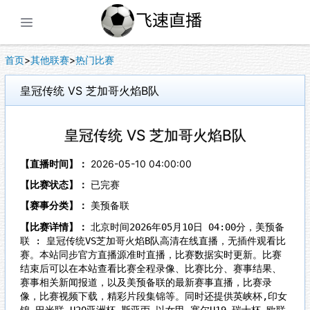
展开菜单
首页
>
其他联赛
>
热门比赛
皇冠传统 VS 芝加哥火焰B队
皇冠传统 VS 芝加哥火焰B队
【直播时间】：
2026-05-10 04:00:00
【比赛状态】：
已完赛
【赛事分类】：
美预备联
【比赛详情】：
北京时间2026年05月10日 04:00分，美预备
联 : 皇冠传统VS芝加哥火焰B队高清在线直播，无插件观看比
赛。本站同步官方直播源准时直播，比赛数据实时更新。比赛
结束后可以在本站查看比赛全程录像、比赛比分、赛事结果、
赛事相关新闻报道，以及美预备联的最新赛事直播，比赛录
像，比赛视频下载，精彩片段集锦等。同时还提供英峡杯,印女
锦,巴米联,U20亚洲杯,斯亚丙,以女甲,塞尔U19,瑞士杯,欧联