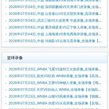
2026年07月04日_中超 深圳新鹏城VS天津津门虎录像_全场录像【全场回放】
2026年07月04日_中超 山东泰山VS北京国安录像_高清录像【全场回放】
2026年07月04日_武汉三镇VS大连英博 中超录像_全场录像【全场回放】
2026年07月04日_中超 重庆铜梁龙VS辽宁铁人录像_全场录像【高清回放】
2026年07月04日_中超 上海海港VS青岛西海岸录像_全场录像【高清回放】
2026年07月03日_中超 河南队VS云南玉昆录像_全场录像【高清回放】
篮球录像
2026年07月23日_WNBA 飞翼VS波特兰火焰录像_全场录像【高清回放】
2026年07月23日_阳光VS狂热 WNBA录像_全场录像【高清回放】
2026年07月23日_WNBA 王牌VS神秘人录像_全场录像【视频集锦】
2026年07月23日 天空VS自由人 WNBA_全场录像【全场回放】
2026年07月23日_WNBA 山猫VS风暴录像_全场录像【视频集锦】
2026年07月23日_WNBA 水星VS火花录像_全场录像【全场回放】