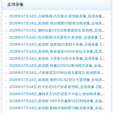
足球录像
2026年07月24日_日林斯基VS瓦鲁尔 欧协联录像_高清录像【全场回放】
2026年07月24日_欧协联 埃尔维斯VS斯塔尔南录像_全场录像【全场回放】
2026年07月24日 施特拉森VS贝尔格莱德游击 欧协联_全场录像【视频集锦】
2026年07月24日 托尔斯港VS马瑟韦尔 欧协联_全场录像【视频集锦】
2026年07月24日_欧协联 德里城VS里耶卡录像_全场录像【高清回放】
2026年07月24日_欧协联 斯肯迪亚VSASK布拉沃录像_高清录像【全场回放】
2026年07月24日_欧协联 卡里鲁VS舒尔本录像_高清录像【全场回放】
2026年07月24日_欧协联 科佩尔VSNSI鲁纳维克录像_全场录像【全场回放】
2026年07月24日_卢多格雷茨VS特拉维夫夏普尔 欧协联录像_全场录像【高清回放】
2026年07月24日_欧协联 根特VSLNZ切尔卡瑟录像_全场录像【全场回放】
2026年07月24日 杜卡吉尼VS卢加诺 欧协联_全场录像【视频集锦】
2026年07月24日_佩特罗古VS巴尼亚卢卡战士 欧协联录像_全场录像【高清回放】
2026年07月24日_欧协联 GKS卡托威斯VS日利纳录像_全场录像【全场回放】
2026年07月24日_欧协联 帕纳辛纳科斯VS帕克斯录像_全场录像【高清回放】