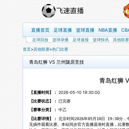
直播首页
足球直播
篮球直播
NBA直播
CB
足球回放
篮球录播
足球速报
篮球快讯
其他联赛
首页
>
其他联赛
>
热门比赛
青岛红狮 VS 兰州陇原竞技
青岛红狮 
【直播时间】：
2026-05-10 19:30:00
【比赛状态】：
已完赛
【赛事分类】：
中乙
【比赛详情】：
北京时间2026年05月10日 19:3
无插件观看比赛。本站同步官方直播源准时直播，比赛