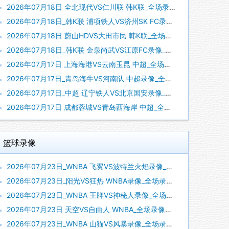
2026年07月18日 全北现代VS仁川联 韩K联_全场录像【视频集锦】
2026年07月18日_韩K联 浦项铁人VS济州SK FC录像_全场录像【视频集锦】
2026年07月18日 蔚山HDVS大田市民 韩K联_全场录像【全场回放】
2026年07月18日_韩K联 金泉尚武VS江原FC录像_全场录像【全场回放】
2026年07月17日 上海海港VS云南玉昆 中超_全场录像【视频集锦】
2026年07月17日_青岛海牛VS河南队 中超录像_全场录像【高清回放】
2026年07月17日_中超 辽宁铁人VS北京国安录像_高清录像【全场回放】
2026年07月17日 成都蓉城VS青岛西海岸 中超_全场录像【全场回放】
篮球录像
2026年07月23日_WNBA 飞翼VS波特兰火焰录像_全场录像【高清回放】
2026年07月23日_阳光VS狂热 WNBA录像_全场录像【高清回放】
2026年07月23日_WNBA 王牌VS神秘人录像_全场录像【视频集锦】
2026年07月23日 天空VS自由人 WNBA_全场录像【全场回放】
2026年07月23日_WNBA 山猫VS风暴录像_全场录像【视频集锦】