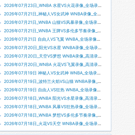
2026年07月23日_WNBA 水星VS火花录像_全场录像【全场回放】
2026年07月21日_神秘人VS女武神 WNBA录像_全场录像【视频集锦】
2026年07月21日_WNBA 山猫VS风暴录像_全场录像【高清回放】
2026年07月21日_WNBA 王牌VS多伦多节奏录像_全场录像【高清回放】
2026年07月21日 自由人VS飞翼 WNBA_全场录像【全场回放】
2026年07月20日_阳光VS水星 WNBA录像_全场录像【高清回放】
2026年07月20日_天空VS梦想 WNBA录像_高清录像【全场回放】
2026年07月20日_WNBA 火花VS飞翼录像_高清录像【全场回放】
2026年07月19日 神秘人VS女武神 WNBA_全场录像【全场回放】
2026年07月19日_波特兰火焰VS山猫 WNBA录像_高清录像【全场回放】
2026年07月19日 自由人VS狂热 WNBA_全场录像【全场回放】
2026年07月18日_WNBA 阳光VS水星录像_高清录像【全场回放】
2026年07月18日_WNBA 风暴VS狂热录像_全场录像【视频集锦】
2026年07月18日_WNBA 梦想VS多伦多节奏录像_全场录像【高清回放】
2026年07月18日_火花VS天空 WNBA录像_全场录像【高清回放】