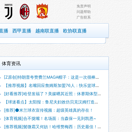
免责声明
问题帮助
广告联系
直播
西甲直播
越南联直播
欧协联直播
体育资讯
[Z原创]特朗普夸赞费兰MAGA帽子：这是一次很棒的致敬，非
【推荐视频】名嘴回应詹姆斯加盟76人：快乐篮球就是幌子，真正
[好看推荐]哈登发福了？美媒晒其近照：休赛期体型变化明显
【球迷看点】太阳报：鲁尼夫妇效仿贝克汉姆打造个人品牌，科琳身
[推荐]⚫米兰球衣宣传视频：超级英雄真的存在！
[体育视频]合不拢嘴！名场面：当森保一见到凯恩~
[推荐视频]鬓微霜又何妨！哈维赞梅西：历史最佳！他依然能在球