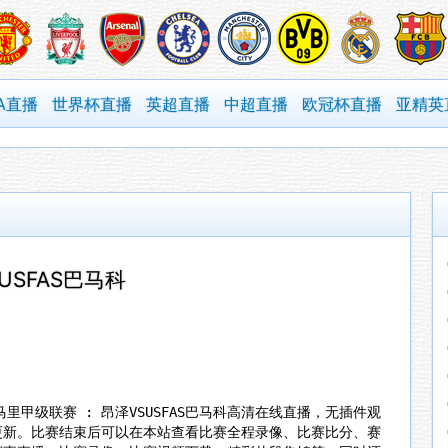
A直播
世界杯直播
英超直播
中超直播
欧冠杯直播
亚精英
 USFAS巴马科
分，马里甲级联赛 : 昂泽VSUSFAS巴马科高清在线直播，无插件观
更新。比赛结束后可以在本站查看比赛全程录像、比赛比分、赛