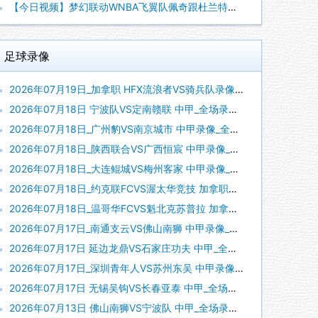
【今日视频】梦幻联动WNBA飞翼队佩奇跟杜兰特一同训练~
足球录像
2026年07月19日_加拿职 HFX流浪者VS骑兵队录像_全场录像【视频集锦】
2026年07月18日 宁波队VS定南赣联 中甲_全场录像【全场回放】
2026年07月18日_广州豹VS南京城市 中甲录像_全场录像【全场回放】
2026年07月18日_陕西联合VS广西恒宸 中甲录像_全场录像【高清回放】
2026年07月18日_大连鲲城VS梅州客家 中甲录像_高清录像【全场回放】
2026年07月18日_约克联FCVS渥太华竞技 加拿职录像_高清录像【全场回放】
2026年07月18日_温哥华FCVS魁北克苏普拉 加拿职录像_高清录像【全场回放】
2026年07月17日_南通支云VS佛山南狮 中甲录像_全场录像【全场回放】
2026年07月17日 延边龙鼎VS石家庄功夫 中甲_全场录像【全场回放】
2026年07月17日_深圳青年人VS苏州东吴 中甲录像_全场录像【视频集锦】
2026年07月17日 无锡吴钩VS长春亚泰 中甲_全场录像【视频集锦】
2026年07月13日 佛山南狮VS宁波队 中甲_全场录像【全场回放】