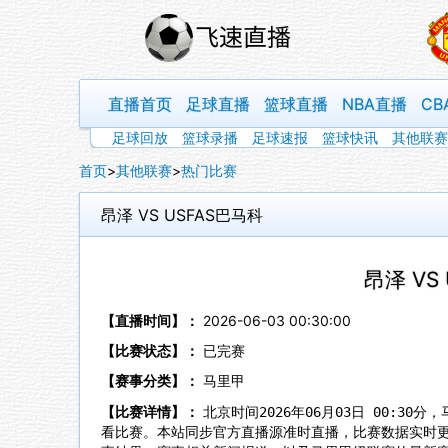
直播首页
足球直播
篮球直播
NBA直播
CB
足球回放
篮球录播
足球速报
篮球快讯
其他联赛
首页
>
其他联赛
>
热门比赛
昂泽 VS USFAS巴马科
昂泽 VS
【直播时间】：
2026-06-03 00:30:00
【比赛状态】：
已完赛
【赛事分类】：
马里甲
【比赛详情】：
北京时间2026年06月03日 00:30
看比赛。本站同步官方直播源准时直播，比赛数据实时