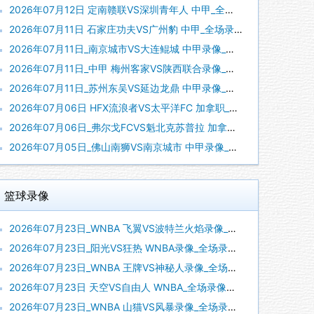
2026年07月12日 定南赣联VS深圳青年人 中甲_全场录像【视频集锦】
2026年07月11日 石家庄功夫VS广州豹 中甲_全场录像【全场回放】
2026年07月11日_南京城市VS大连鲲城 中甲录像_全场录像【视频集锦】
2026年07月11日_中甲 梅州客家VS陕西联合录像_全场录像【全场回放】
2026年07月11日_苏州东吴VS延边龙鼎 中甲录像_全场录像【全场回放】
2026年07月06日 HFX流浪者VS太平洋FC 加拿职_全场录像【全场回放】
2026年07月06日_弗尔戈FCVS魁北克苏普拉 加拿职录像_高清录像【全场回放】
2026年07月05日_佛山南狮VS南京城市 中甲录像_全场录像【全场回放】
篮球录像
2026年07月23日_WNBA 飞翼VS波特兰火焰录像_全场录像【高清回放】
2026年07月23日_阳光VS狂热 WNBA录像_全场录像【高清回放】
2026年07月23日_WNBA 王牌VS神秘人录像_全场录像【视频集锦】
2026年07月23日 天空VS自由人 WNBA_全场录像【全场回放】
2026年07月23日_WNBA 山猫VS风暴录像_全场录像【视频集锦】