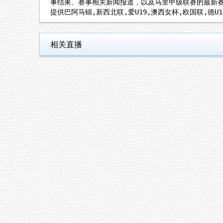
事结果、赛事相关新闻报道，以及马里甲级联赛的最新
提供巴阿马锦,新西北联,爱U19,澳西女杯,欧国联,德U
相关直播