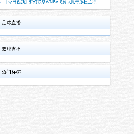
【今日视频】梦幻联动WNBA飞翼队佩奇跟杜兰特一同训练~
足球直播
篮球直播
热门标签