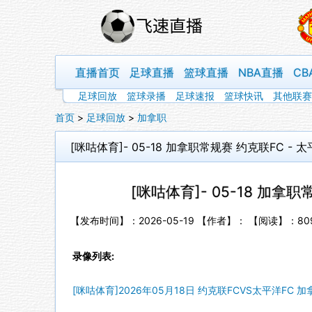
直播首页
足球直播
篮球直播
NBA直播
CB
足球回放
篮球录播
足球速报
篮球快讯
其他联赛
首页
>
足球回放
>
加拿职
[咪咕体育]- 05-18 加拿职常规赛 约克联FC - 
[咪咕体育]- 05-18 加拿职
【发布时间】：2026-05-19 【作者】： 【阅读】：
80
录像列表:
[咪咕体育]2026年05月18日 约克联FCVS太平洋FC