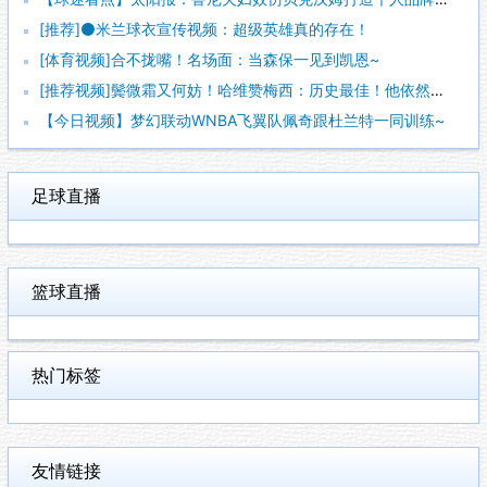
[推荐]⚫米兰球衣宣传视频：超级英雄真的存在！
[体育视频]合不拢嘴！名场面：当森保一见到凯恩~
[推荐视频]鬓微霜又何妨！哈维赞梅西：历史最佳！他依然能在球
【今日视频】梦幻联动WNBA飞翼队佩奇跟杜兰特一同训练~
足球直播
篮球直播
热门标签
友情链接