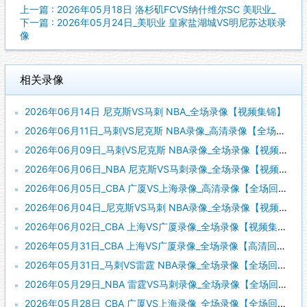
上一篇 : 2026年05月18日 洛杉矶FCVS纳什维尔SC 美职业_
下一篇 : 2026年05月24日_美职业 皇家盐湖城VS明尼苏达联录
像
相关录像
2026年06月14日 尼克斯VS马刺 NBA_全场录像【视频集锦】
2026年06月11日_马刺VS尼克斯 NBA录像_高清录像【全场回放】
2026年06月09日_马刺VS尼克斯 NBA录像_全场录像【视频集锦】
2026年06月06日_NBA 尼克斯VS马刺录像_全场录像【视频集锦】
2026年06月05日_CBA 广厦VS上海录像_高清录像【全场回放】
2026年06月04日_尼克斯VS马刺 NBA录像_全场录像【视频集锦】
2026年06月02日_CBA 上海VS广厦录像_全场录像【视频集锦】
2026年05月31日_CBA 上海VS广厦录像_全场录像【高清回放】
2026年05月31日_马刺VS雷霆 NBA录像_全场录像【全场回放】
2026年05月29日_NBA 雷霆VS马刺录像_全场录像【全场回放】
2026年05月28日_CBA 广厦VS上海录像_全场录像【全场回放】