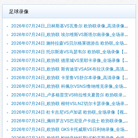
足球录像
2026年07月24日_日林斯基VS瓦鲁尔 欧协联录像_高清录像【全场回放】
2026年07月24日_欧协联 埃尔维斯VS斯塔尔南录像_全场录像【全场回放】
2026年07月24日 施特拉森VS贝尔格莱德游击 欧协联_全场录像【视频集锦】
2026年07月24日 托尔斯港VS马瑟韦尔 欧协联_全场录像【视频集锦】
2026年07月24日_欧协联 德里城VS里耶卡录像_全场录像【高清回放】
2026年07月24日_欧协联 斯肯迪亚VSASK布拉沃录像_高清录像【全场回放】
2026年07月24日_欧协联 卡里鲁VS舒尔本录像_高清录像【全场回放】
2026年07月24日_欧协联 科佩尔VSNSI鲁纳维克录像_全场录像【全场回放】
2026年07月24日_卢多格雷茨VS特拉维夫夏普尔 欧协联录像_全场录像【高清回放】
2026年07月24日_欧协联 根特VSLNZ切尔卡瑟录像_全场录像【全场回放】
2026年07月24日 杜卡吉尼VS卢加诺 欧协联_全场录像【视频集锦】
2026年07月24日_佩特罗古VS巴尼亚卢卡战士 欧协联录像_全场录像【高清回放】
2026年07月24日_欧协联 GKS卡托威斯VS日利纳录像_全场录像【全场回放】
2026年07月24日_欧协联 帕纳辛纳科斯VS帕克斯录像_全场录像【高清回放】