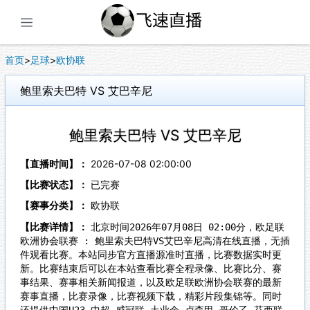
展开菜单
首页
>
足球
>
欧协联
鲍里索夫巴特 VS 艾巴辛尼
鲍里索夫巴特 VS 艾巴辛尼
【直播时间】：
2026-07-08 02:00:00
【比赛状态】：
已完赛
【赛事分类】：
欧协联
【比赛详情】：
北京时间2026年07月08日 02:00分，欧足联
欧洲协会联赛 : 鲍里索夫巴特VS艾巴辛尼高清在线直播，无插
件观看比赛。本站同步官方直播源准时直播，比赛数据实时更
新。比赛结束后可以在本站查看比赛全程录像、比赛比分、赛
事结果、赛事相关新闻报道，以及欧足联欧洲协会联赛的最新
赛事直播，比赛录像，比赛视频下载，精彩片段集锦等。同时
还提供中国U23,中超,威冠联,土业余,卢森甲,哥伦乙,芬西联,