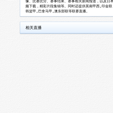
像、比赛比分、赛事结果、赛事相关新闻报道，以及日本
频下载，精彩片段集锦等。同时还提供英南甲西,印金联,巴
韩篮甲,巴拿马甲,澳东部联等联赛直播。
相关直播