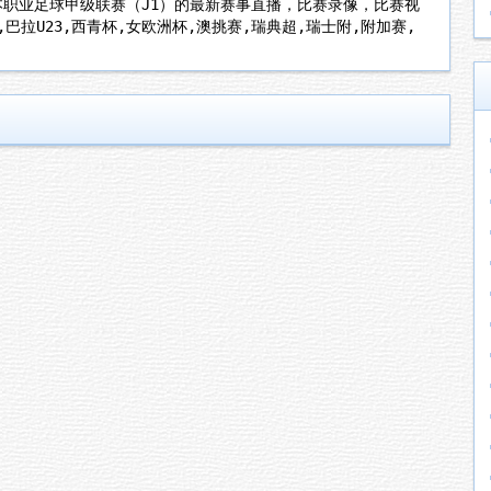
职业足球甲级联赛（J1）的最新赛事直播，比赛录像，比赛视
拉U23,西青杯,女欧洲杯,澳挑赛,瑞典超,瑞士附,附加赛,