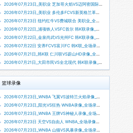
2026年07月23日_美职业 芝加哥火焰VS迈阿密国际录像_高清录像【全场回放】
2026年07月23日_美职业 多伦多FCVS新英格兰革命录像_全场录像【高清回放】
2026年07月23日 纽约红牛VS费城联合 美职业_全场录像【全场回放】
2026年07月22日_浦项铁人VSFC首尔 韩K联录像_高清录像【全场回放】
2026年07月22日_金泉尚武VS光州FC 韩K联录像_全场录像【高清回放】
2026年07月22日 安养FCVS富川FC 韩K联_全场录像【视频集锦】
2026年07月21日_韩K联 仁川联VS蔚山HD录像_全场录像【高清回放】
2026年07月21日_大田市民VS全北现代 韩K联录像_高清录像【全场回放】
篮球录像
2026年07月23日_WNBA 飞翼VS波特兰火焰录像_全场录像【高清回放】
2026年07月23日_阳光VS狂热 WNBA录像_全场录像【高清回放】
2026年07月23日_WNBA 王牌VS神秘人录像_全场录像【视频集锦】
2026年07月23日 天空VS自由人 WNBA_全场录像【全场回放】
2026年07月23日_WNBA 山猫VS风暴录像_全场录像【视频集锦】