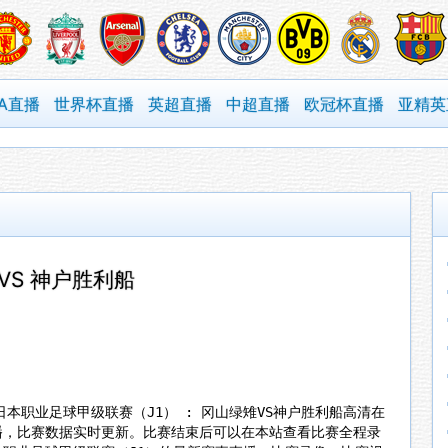
BA直播
世界杯直播
英超直播
中超直播
欧冠杯直播
亚精英
VS 神户胜利船
分，日本职业足球甲级联赛（J1） : 冈山绿雉VS神户胜利船高清在
播，比赛数据实时更新。比赛结束后可以在本站查看比赛全程录