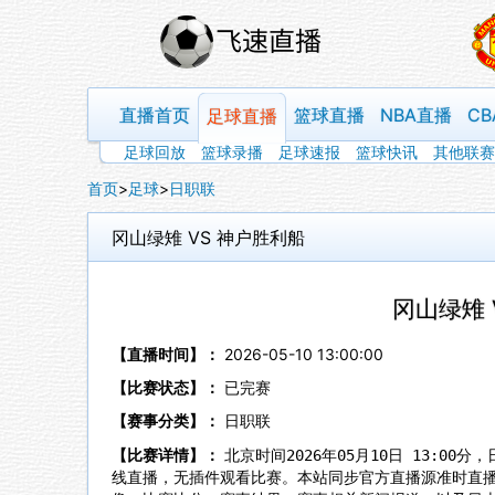
直播首页
篮球直播
NBA直播
C
足球直播
足球回放
篮球录播
足球速报
篮球快讯
其他联赛
首页
>
足球
>
日职联
冈山绿雉 VS 神户胜利船
冈山绿雉 
【直播时间】：
2026-05-10 13:00:00
【比赛状态】：
已完赛
【赛事分类】：
日职联
【比赛详情】：
北京时间2026年05月10日 13:00
线直播，无插件观看比赛。本站同步官方直播源准时直