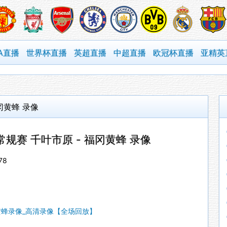
A直播
世界杯直播
英超直播
中超直播
欧冠杯直播
亚精英
福冈黄蜂 录像
联常规赛 千叶市原 - 福冈黄蜂 录像
78
冈黄蜂录像_高清录像【全场回放】