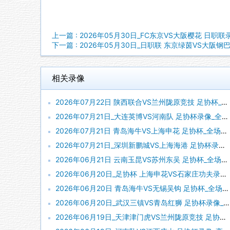
上一篇 : 2026年05月30日_FC东京VS大阪樱花 日职联
下一篇 : 2026年05月30日_日职联 东京绿茵VS大阪钢
相关录像
2026年07月22日 陕西联合VS兰州陇原竞技 足协杯_全场录像【全场回放】
2026年07月21日_大连英博VS河南队 足协杯录像_全场录像【全场回放】
2026年07月21日 青岛海牛VS上海申花 足协杯_全场录像【视频集锦】
2026年07月21日_深圳新鹏城VS上海海港 足协杯录像_高清录像【全场回放】
2026年06月21日 云南玉昆VS苏州东吴 足协杯_全场录像【全场回放】
2026年06月20日_足协杯 上海申花VS石家庄功夫录像_全场录像【高清回放】
2026年06月20日 青岛海牛VS无锡吴钩 足协杯_全场录像【全场回放】
2026年06月20日_武汉三镇VS青岛红狮 足协杯录像_全场录像【高清回放】
2026年06月19日_天津津门虎VS兰州陇原竞技 足协杯录像_全场录像【高清回放】