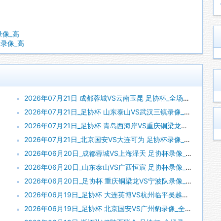
录像_高
巴录像_高
2026年07月21日 成都蓉城VS云南玉昆 足协杯_全场录像【全场回放】
2026年07月21日_足协杯 山东泰山VS武汉三镇录像_全场录像【全场回放】
2026年07月21日_足协杯 青岛西海岸VS重庆铜梁龙录像_全场录像【高清回放】
2026年07月21日_北京国安VS大连可为 足协杯录像_全场录像【视频集锦】
2026年06月20日_成都蓉城VS上海泽天 足协杯录像_高清录像【全场回放】
2026年06月20日_山东泰山VS广西恒宸 足协杯录像_全场录像【高清回放】
2026年06月20日_足协杯 重庆铜梁龙VS宁波队录像_高清录像【全场回放】
2026年06月19日_足协杯 大连英博VS杭州临平吴越录像_全场录像【高清回放】
2026年06月19日_足协杯 北京国安VS广州豹录像_全场录像【视频集锦】