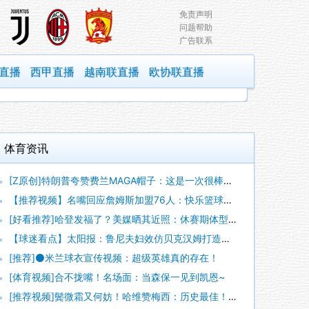
免责声明
问题帮助
广告联系
直播
西甲直播
越南联直播
欧协联直播
体育资讯
[Z原创]特朗普夸赞费兰MAGA帽子：这是一次很棒的致敬，非
【推荐视频】名嘴回应詹姆斯加盟76人：快乐篮球就是幌子，真正
[好看推荐]哈登发福了？美媒晒其近照：休赛期体型变化明显
【球迷看点】太阳报：鲁尼夫妇效仿贝克汉姆打造个人品牌，科琳身
[推荐]⚫米兰球衣宣传视频：超级英雄真的存在！
[体育视频]合不拢嘴！名场面：当森保一见到凯恩~
[推荐视频]鬓微霜又何妨！哈维赞梅西：历史最佳！他依然能在球