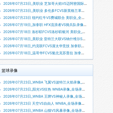
2026年07月23日_美职业 芝加哥火焰VS迈阿密国际录像_高清录像【全场回放】
2026年07月23日_美职业 多伦多FCVS新英格兰革命录像_全场录像【高清回放】
2026年07月23日 纽约红牛VS费城联合 美职业_全场录像【全场回放】
2026年07月19日_加拿职 HFX流浪者VS骑兵队录像_全场录像【视频集锦】
2026年07月18日 洛杉矶FCVS洛杉矶银河 美职业_全场录像【全场回放】
2026年07月18日_美职业 亚特兰大联VS纳什维尔SC录像_全场录像【高清回放】
2026年07月18日_约克联FCVS渥太华竞技 加拿职录像_高清录像【全场回放】
2026年07月18日_温哥华FCVS魁北克苏普拉 加拿职录像_高清录像【全场回放】
篮球录像
2026年07月23日_WNBA 飞翼VS波特兰火焰录像_全场录像【高清回放】
2026年07月23日_阳光VS狂热 WNBA录像_全场录像【高清回放】
2026年07月23日_WNBA 王牌VS神秘人录像_全场录像【视频集锦】
2026年07月23日 天空VS自由人 WNBA_全场录像【全场回放】
2026年07月23日_WNBA 山猫VS风暴录像_全场录像【视频集锦】