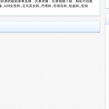
级联赛的最新赛事直播，比赛录像，比赛视频下载，精彩片段集
备,U20女世杯,北马其女联,丹维杯,菲律宾杯,哈超杯,亚锦