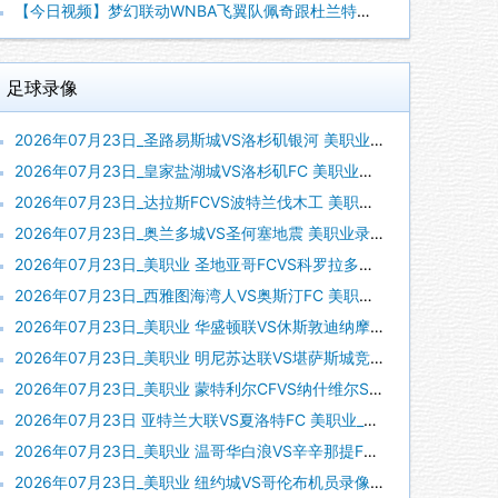
【今日视频】梦幻联动WNBA飞翼队佩奇跟杜兰特一同训练~
足球录像
2026年07月23日_圣路易斯城VS洛杉矶银河 美职业录像_全场录像【高清回放】
2026年07月23日_皇家盐湖城VS洛杉矶FC 美职业录像_高清录像【全场回放】
2026年07月23日_达拉斯FCVS波特兰伐木工 美职业录像_全场录像【高清回放】
2026年07月23日_奥兰多城VS圣何塞地震 美职业录像_全场录像【全场回放】
2026年07月23日_美职业 圣地亚哥FCVS科罗拉多急流录像_高清录像【全场回放】
2026年07月23日_西雅图海湾人VS奥斯汀FC 美职业录像_高清录像【全场回放】
2026年07月23日_美职业 华盛顿联VS休斯敦迪纳摩录像_全场录像【全场回放】
2026年07月23日_美职业 明尼苏达联VS堪萨斯城竞技录像_高清录像【全场回放】
2026年07月23日_美职业 蒙特利尔CFVS纳什维尔SC录像_高清录像【全场回放】
2026年07月23日 亚特兰大联VS夏洛特FC 美职业_全场录像【全场回放】
2026年07月23日_美职业 温哥华白浪VS辛辛那提FC录像_全场录像【高清回放】
2026年07月23日_美职业 纽约城VS哥伦布机员录像_全场录像【全场回放】