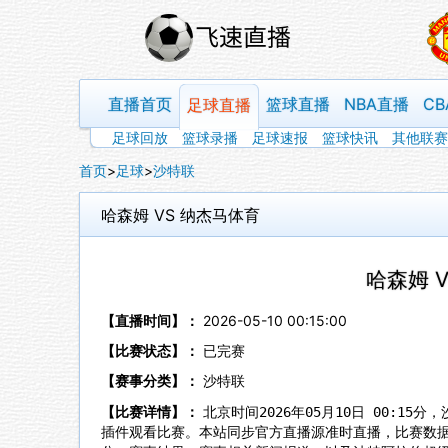
直播首页
篮球直播
NBA直播
C
足球直播
足球回放
篮球录播
足球速报
篮球快讯
其他联赛
首页
>
足球
>
沙特联
哈森姆 VS 纳杰马体育
哈森姆 
【直播时间】：
2026-05-10 00:15:00
【比赛状态】：
已完赛
【赛事分类】：
沙特联
【比赛详情】：
北京时间2026年05月10日 00:1
插件观看比赛。本站同步官方直播源准时直播，比赛数