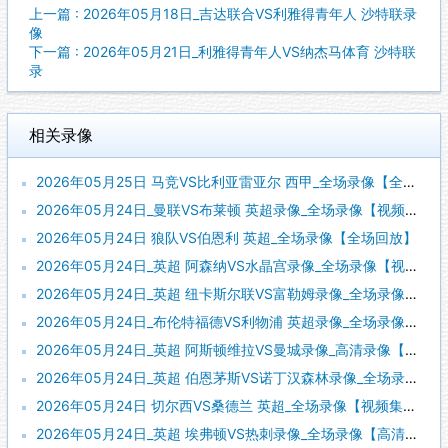
上一篇 : 2026年05月18日_吉达联合VS利雅得青年人 沙特联录
像
下一篇 : 2026年05月21日_利雅得青年人VS纳杰马体育 沙特联
录
相关录像
2026年05月25日 马竞VS比利亚雷亚尔 西甲_全场录像【全场回放】
2026年05月24日_曼联VS布莱顿 英超录像_全场录像【视频集锦】
2026年05月24日 狼队VS伯恩利 英超_全场录像【全场回放】
2026年05月24日_英超 阿森纳VS水晶宫录像_全场录像【视频集锦】
2026年05月24日_英超 纽卡斯尔联VS富勒姆录像_全场录像【高清回放】
2026年05月24日_布伦特福德VS利物浦 英超录像_全场录像【视频集锦】
2026年05月24日_英超 阿斯顿维拉VS曼城录像_高清录像【全场回放】
2026年05月24日_英超 伯恩茅斯VS诺丁汉森林录像_全场录像【全场回放】
2026年05月24日 切尔西VS桑德兰 英超_全场录像【视频集锦】
2026年05月24日_英超 埃弗顿VS热刺录像_全场录像【高清回放】