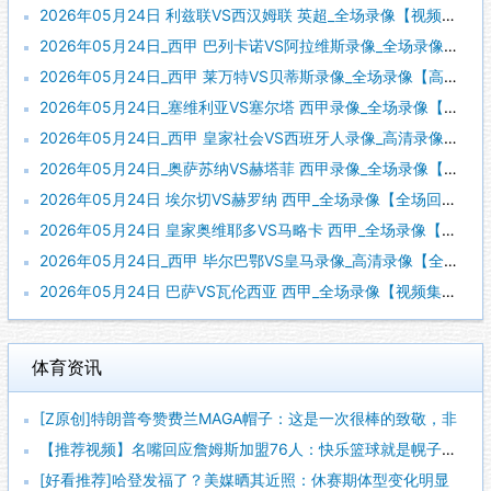
2026年05月24日 利兹联VS西汉姆联 英超_全场录像【视频集锦】
2026年05月24日_西甲 巴列卡诺VS阿拉维斯录像_全场录像【全场回放】
2026年05月24日_西甲 莱万特VS贝蒂斯录像_全场录像【高清回放】
2026年05月24日_塞维利亚VS塞尔塔 西甲录像_全场录像【高清回放】
2026年05月24日_西甲 皇家社会VS西班牙人录像_高清录像【全场回放】
2026年05月24日_奥萨苏纳VS赫塔菲 西甲录像_全场录像【高清回放】
2026年05月24日 埃尔切VS赫罗纳 西甲_全场录像【全场回放】
2026年05月24日 皇家奥维耶多VS马略卡 西甲_全场录像【视频集锦】
2026年05月24日_西甲 毕尔巴鄂VS皇马录像_高清录像【全场回放】
2026年05月24日 巴萨VS瓦伦西亚 西甲_全场录像【视频集锦】
体育资讯
[Z原创]特朗普夸赞费兰MAGA帽子：这是一次很棒的致敬，非
【推荐视频】名嘴回应詹姆斯加盟76人：快乐篮球就是幌子，真正
[好看推荐]哈登发福了？美媒晒其近照：休赛期体型变化明显