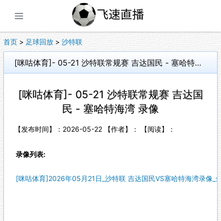
展开菜单
首页
>
足球回放
>
沙特联
[咪咕体育]- 05-21 沙特联常规赛 吉达国民 - 塞哈特海湾 录像
[咪咕体育]- 05-21 沙特联常规赛 吉达国
民 - 塞哈特海湾 录像
【发布时间】：2026-05-22 【作者】： 【阅读】：
录像列表:
[咪咕体育]2026年05月21日_沙特联 吉达国民VS塞哈特海湾录像