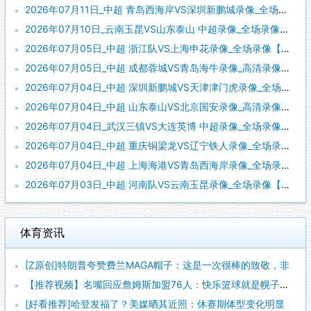
2026年07月11日_中超 青岛西海岸VS深圳新鹏城录像_全场录像【高清回放】
2026年07月10日_云南玉昆VS山东泰山 中超录像_全场录像【视频集锦】
2026年07月05日_中超 浙江队VS上海申花录像_全场录像【全场回放】
2026年07月05日_中超 成都蓉城VS青岛海牛录像_高清录像【全场回放】
2026年07月04日_中超 深圳新鹏城VS天津津门虎录像_全场录像【全场回放】
2026年07月04日_中超 山东泰山VS北京国安录像_高清录像【全场回放】
2026年07月04日_武汉三镇VS大连英博 中超录像_全场录像【全场回放】
2026年07月04日_中超 重庆铜梁龙VS辽宁铁人录像_全场录像【高清回放】
2026年07月04日_中超 上海海港VS青岛西海岸录像_全场录像【高清回放】
2026年07月03日_中超 河南队VS云南玉昆录像_全场录像【高清回放】
体育资讯
[Z原创]特朗普夸赞费兰MAGA帽子：这是一次很棒的致敬，非
【推荐视频】名嘴回应詹姆斯加盟76人：快乐篮球就是幌子，真正
[好看推荐]哈登发福了？美媒晒其近照：休赛期体型变化明显