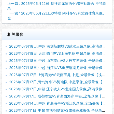
上一篇 : 2026年05月22日_胡拜尔库迪西亚VS吉达联合 沙特联
录
下一篇 : 2026年05月22日_沙特联 阿科多VS利雅得体育录像_
全
相关录像
2026年07月18日_中超 深圳新鹏城VS武汉三镇录像_高清录像【全场回放】
2026年07月18日_天津津门虎VS上海申花 中超录像_高清录像【全场回放】
2026年07月18日_中超 山东泰山VS大连英博录像_全场录像【全场回放】
2026年07月18日_中超 浙江队VS重庆铜梁龙录像_全场录像【视频集锦】
2026年07月17日 上海海港VS云南玉昆 中超_全场录像【视频集锦】
2026年07月17日_青岛海牛VS河南队 中超录像_全场录像【高清回放】
2026年07月17日_中超 辽宁铁人VS北京国安录像_高清录像【全场回放】
2026年07月17日 成都蓉城VS青岛西海岸 中超_全场录像【全场回放】
2026年07月14日_中超 青岛海牛VS浙江队录像_全场录像【全场回放】
2026年07月11日_中超 重庆铜梁龙VS成都蓉城录像_全场录像【高清回放】