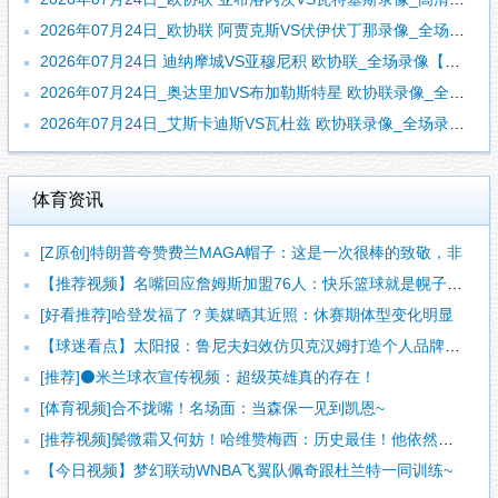
2026年07月24日_欧协联 阿贾克斯VS伏伊伏丁那录像_全场录像【全场回放】
2026年07月24日 迪纳摩城VS亚穆尼积 欧协联_全场录像【视频集锦】
2026年07月24日_奥达里加VS布加勒斯特星 欧协联录像_全场录像【高清回放】
2026年07月24日_艾斯卡迪斯VS瓦杜兹 欧协联录像_全场录像【高清回放】
体育资讯
[Z原创]特朗普夸赞费兰MAGA帽子：这是一次很棒的致敬，非
【推荐视频】名嘴回应詹姆斯加盟76人：快乐篮球就是幌子，真正
[好看推荐]哈登发福了？美媒晒其近照：休赛期体型变化明显
【球迷看点】太阳报：鲁尼夫妇效仿贝克汉姆打造个人品牌，科琳身
[推荐]⚫米兰球衣宣传视频：超级英雄真的存在！
[体育视频]合不拢嘴！名场面：当森保一见到凯恩~
[推荐视频]鬓微霜又何妨！哈维赞梅西：历史最佳！他依然能在球
【今日视频】梦幻联动WNBA飞翼队佩奇跟杜兰特一同训练~