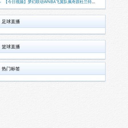
【今日视频】梦幻联动WNBA飞翼队佩奇跟杜兰特一同训练~
足球直播
篮球直播
热门标签