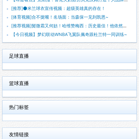
[推荐]⚫米兰球衣宣传视频：超级英雄真的存在！
[体育视频]合不拢嘴！名场面：当森保一见到凯恩~
[推荐视频]鬓微霜又何妨！哈维赞梅西：历史最佳！他依然能在球
【今日视频】梦幻联动WNBA飞翼队佩奇跟杜兰特一同训练~
足球直播
篮球直播
热门标签
友情链接