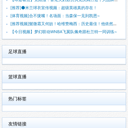
[推荐]⚫米兰球衣宣传视频：超级英雄真的存在！
[体育视频]合不拢嘴！名场面：当森保一见到凯恩~
[推荐视频]鬓微霜又何妨！哈维赞梅西：历史最佳！他依然能在球
【今日视频】梦幻联动WNBA飞翼队佩奇跟杜兰特一同训练~
足球直播
篮球直播
热门标签
友情链接